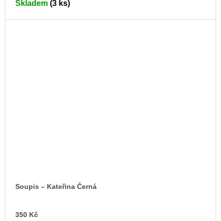
Skladem
(3 ks)
Soupis – Kateřina Černá
DO
350 Kč
KO