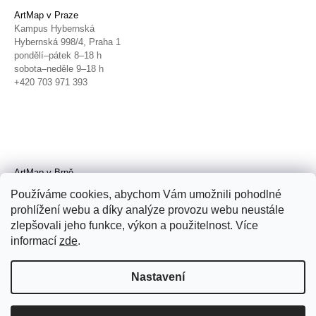
ArtMap v Praze
Kampus Hybernská
Hybernská 998/4, Praha 1
pondělí–pátek 8–18 h
sobota–neděle 9–18 h
+420 703 971 393
ArtMap v Brně
Galerie TIC
Používáme cookies, abychom Vám umožnili pohodlné
Radnická 4, Brno
prohlížení webu a díky analýze provozu webu neustále
úterý–pátek 11–19 h
zlepšovali jeho funkce, výkon a použitelnost. Více
sobota 14–19 h
+420 702 152 298
informací
zde
.
Nastavení