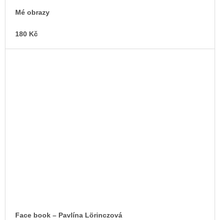
Mé obrazy
180 Kč
Face book –⁠ Pavlína Lörinczová