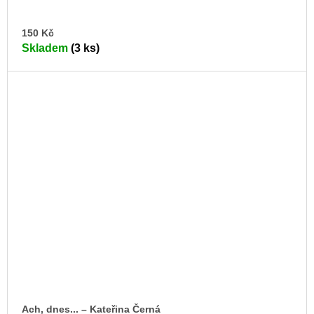
DO
150 Kč
KO
Skladem
(3 ks)
Ach, dnes... –⁠ Kateřina Černá