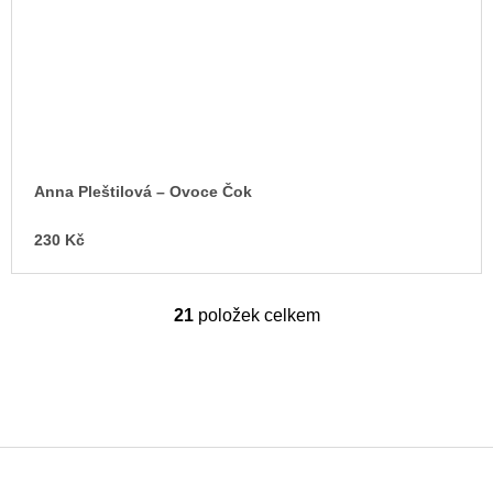
Anna Pleštilová – Ovoce Čok
230 Kč
21
položek celkem
O
v
l
á
d
a
c
í
p