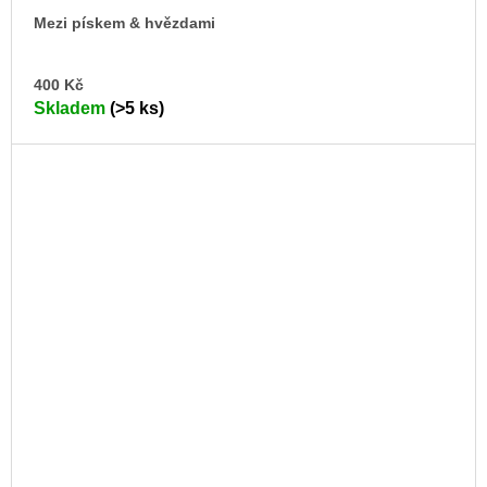
Mezi pískem & hvězdami
DO
400 Kč
KO
Skladem
(>5 ks)