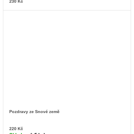
230 Kč
Pozdravy ze Snové země
DO
220 Kč
KO