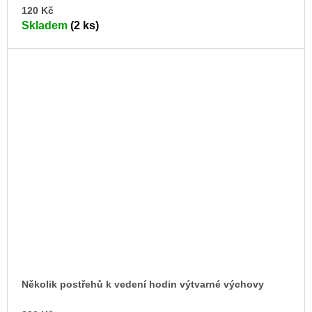
DO
120 Kč
KO
Skladem
(2 ks)
Několik postřehů k vedení hodin výtvarné výchovy