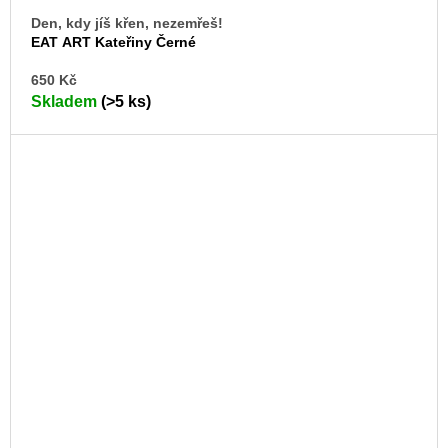
Den, kdy jíš křen, nezemřeš!
EAT ART Kateřiny Černé
DO
650 Kč
KO
Skladem
(>5 ks)