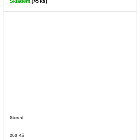
Skladem
(>5 ks)
Stosní
DO
200 Kč
KO