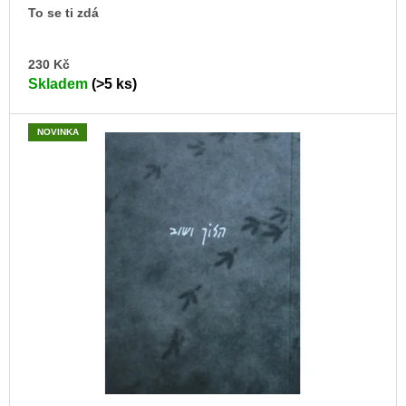
To se ti zdá
DO
230 Kč
KO
Skladem
(>5 ks)
NOVINKA