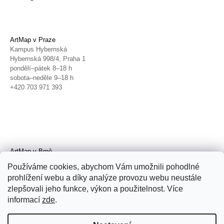
ArtMap v Praze
Kampus Hybernská
Hybernská 998/4, Praha 1
pondělí–pátek 8–18 h
sobota–neděle 9–18 h
+420 703 971 393
ArtMap v Brně
Galerie TIC
Používáme cookies, abychom Vám umožnili pohodlné
Radnická 4, Brno
prohlížení webu a díky analýze provozu webu neustále
úterý–pátek 11–19 h
zlepšovali jeho funkce, výkon a použitelnost. Více
sobota 14–19 h
+420 702 152 298
informací
zde
.