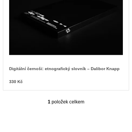
s
u
j
p
e
r
m
o
e
d
ARTMAT
u
KRABIČKA
k
ARTMAT
KRABIČKA
t
200
ů
Kč
Digitální černoši: etnografický slovník – Dalibor Knapp
330 Kč
1
položek celkem
O
v
l
á
d