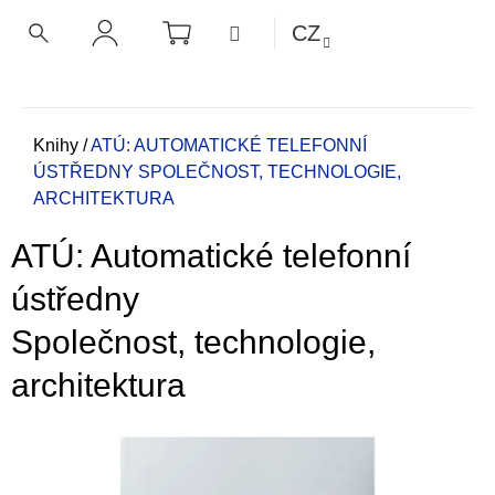
K
Přejít
NÁKUPNÍ
MENU
CZ
KOŠÍK
o
na
ZPĚT
ZPĚT
HLEDAT
PŘIHLÁŠENÍ
obsah
š
í
C
k
o
Domů
Knihy
/
ATÚ: AUTOMATICKÉ TELEFONNÍ
ÚSTŘEDNY
SPOLEČNOST, TECHNOLOGIE,
p
ARCHITEKTURA
o
t
ATÚ: Automatické telefonní
ř
e
ústředny
b
Společnost, technologie,
u
j
architektura
e
t
e
n