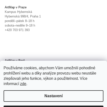
ArtMap v Praze
Kampus Hybernská
Hybernská 998/4, Praha 1
pondělí–pátek 8–18 h
sobota–neděle 9–18 h
+420 703 971 393
ArtMap v Brně
Galerie TIC
Používáme cookies, abychom Vám umožnili pohodlné
Radnická 4, Brno
prohlížení webu a díky analýze provozu webu neustále
úterý–pátek 11–19 h
zlepšovali jeho funkce, výkon a použitelnost. Více
sobota 14–19 h
+420 702 152 298
informací
zde
.
Nastavení