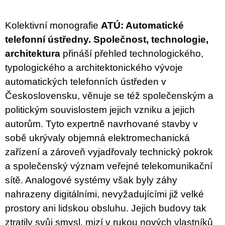
u
j
e
Kolektivní monografie
ATÚ: Automatické
m
telefonní ústředny. Společnost, technologie,
e
architektura
přináší přehled technologického,
VÝVAR
typologického a architektonického vývoje
NEJEN
automatických telefonních ústředen v
ROMSKÉ
RECEPTY
Československu, věnuje se též společenským a
PRO
SNESITELNĚJŠÍ
politickým souvislostem jejich vzniku a jejich
KLIMA
autorům. Tyto expertně navrhované stavby v
300
sobě ukrývaly objemná elektromechanická
Kč
Původně:
zařízení a zároveň vyjadřovaly technický pokrok
350
Kč
a společenský význam veřejné telekomunikační
sítě. Analogové systémy však byly záhy
nahrazeny digitálními, nevyžadujícími již velké
prostory ani lidskou obsluhu. Jejich budovy tak
ztratily svůj smysl, mizí v rukou nových vlastníků