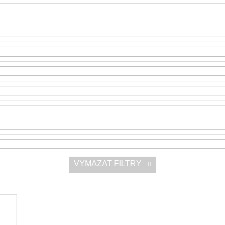
SNESITELNĚJŠ
200 Kč
300 Kč
Původně:
350 K
VYMAZAT FILTRY