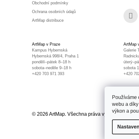
Obchodní podmínky
Ochrana osobních údajů
ArtMap distribuce
Face
ArtMap v Praze
ArtMap 
Kampus Hybernská
Galerie 
Hybernská 998/4, Praha 1
Radnická
pondělí–pátek 8–18 h
úterý–pá
sobota–neděle 9–18 h
sobota 
+420 703 971 393
+420 70
Používáme c
webu a díky
výkon a použ
© 2026 ArtMap. Všechna práva vyhrazena.
Uprav
Nastaven