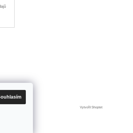
dajů
ouhlasím