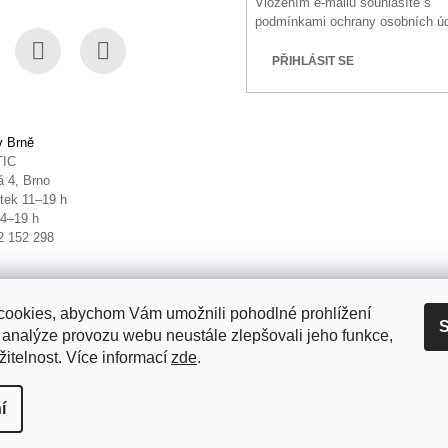
Vložením e-mailu souhlasíte s
podmínkami ochrany osobních ú
PŘIHLÁSIT SE
book
Instagram
YouTube
v Brně
TIC
 4, Brno
tek 11–19 h
14–19 h
2 152 298
ookies, abychom Vám umožnili pohodlné prohlížení
S
 analýze provozu webu neustále zlepšovali jeho funkce,
itelnost. Více informací
zde
.
it nastavení cookies
í