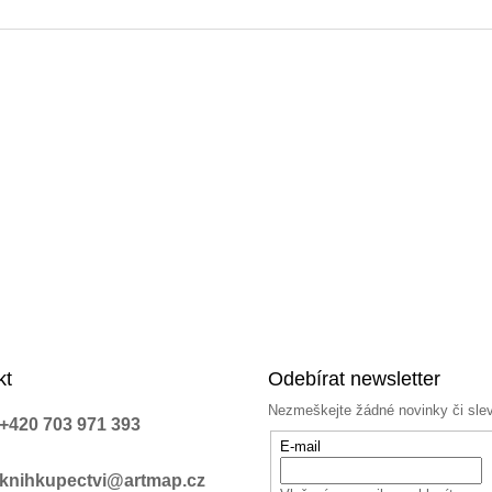
a
c
í
p
r
v
k
y
v
ý
p
i
s
u
kt
Odebírat newsletter
Nezmeškejte žádné novinky či sle
+420 703 971 393
E-mail
knihkupectvi@artmap.cz