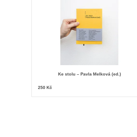
p
i
s
p
r
o
d
u
k
t
Ke stolu – Pavla Melková (ed.)
ů
250 Kč