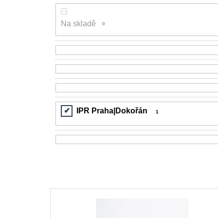
Na skladě
0
IPR Praha|Dokořán
1
V
ý