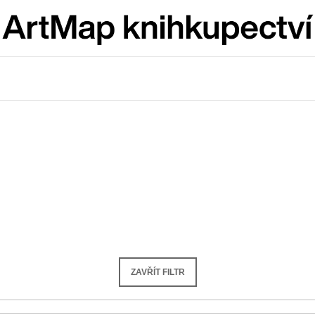
Co potřebujete najít?
HLEDAT
Doporučujeme
ZAVŘÍT FILTR
ARTMAT KRABIČKA
VÝVAR
ARTMAT KRABIČKA
NEJEN ROMSK