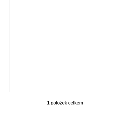
1
položek celkem
O
v
l
á
d