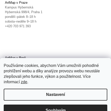
ArtMap v Praze
Kampus Hybernská
Hybernská 998/4, Praha 1
pondělí–pátek 8–18 h
sobota–neděle 9–18 h
+420 703 971 393
ArtMap v Brně
Galerie TIC
Používáme cookies, abychom Vám umožnili pohodlné
Radnická 4, Brno
prohlížení webu a díky analýze provozu webu neustále
úterý–pátek 11–19 h
zlepšovali jeho funkce, výkon a použitelnost. Více
sobota 14–19 h
+420 702 152 298
informací
zde
.
Nastavení
Souhlasím