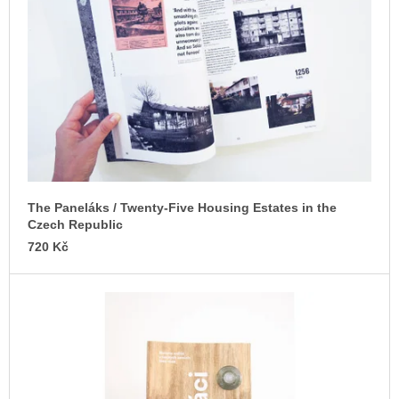
s
u
j
p
e
r
m
o
e
d
PŘIŠEL
u
ČAS
k
NA
DRUHOU
t
:
ů
SMĚNU
VÝBĚR
The Paneláks / Twenty-Five Housing Estates in the
Z
Czech Republic
TEXTŮ
720 Kč
2022 –
2025
350
Kč