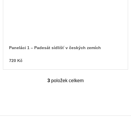
Paneláci 1 – Padesát sídlišť v českých zemích
720 Kč
3
položek celkem
O
v
l
á
d
a
c
í
p
Z