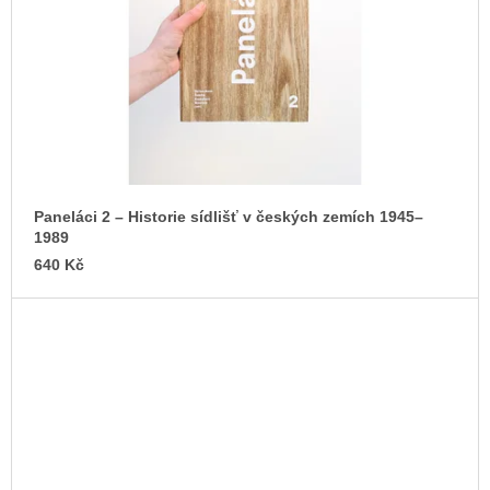
Paneláci 2 – Historie sídlišť v českých zemích 1945–
1989
640 Kč