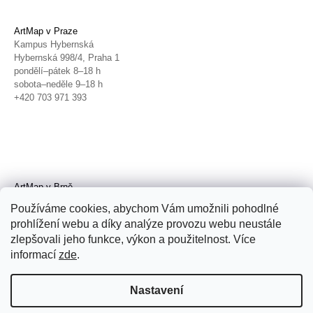
ArtMap v Praze
Kampus Hybernská
Hybernská 998/4, Praha 1
pondělí–pátek 8–18 h
sobota–neděle 9–18 h
+420 703 971 393
ArtMap v Brně
Galerie TIC
Používáme cookies, abychom Vám umožnili pohodlné
Radnická 4, Brno
prohlížení webu a díky analýze provozu webu neustále
úterý–pátek 11–19 h
zlepšovali jeho funkce, výkon a použitelnost. Více
sobota 14–19 h
+420 702 152 298
informací
zde
.
Nastavení