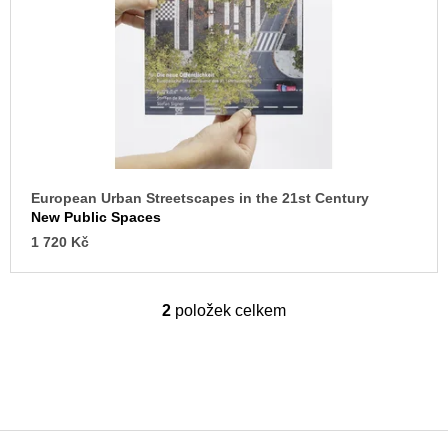
European Urban Streetscapes in the 21st Century
New Public Spaces
1 720 Kč
2
položek celkem
O
v
l
á
d
a
c