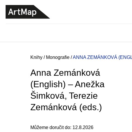
K
Přejít
o
na
ZPĚT
ZPĚT
DO
DO
obsah
š
OBCHODU
OBCHODU
í
k
Domů
Knihy
/
Monografie
/
ANNA ZEMÁNKOVÁ (ENGLI
Anna Zemánková
(English) – Anežka
Šimková, Terezie
Zemánková (eds.)
JMÉNO
Můžeme doručit do:
12.8.2026
380 Kč