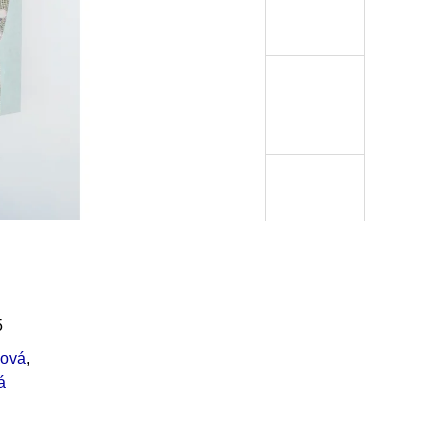
5
ková
,
á