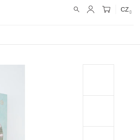
NÁKUPNÍ
CZ
KOŠÍK
HLEDAT
PŘIHLÁŠENÍ
UE