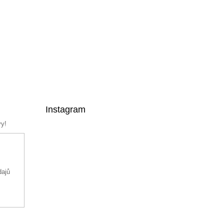
Instagram
vy!
dajů