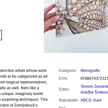
SNESITELNĚJŠÍ KLIMA
300 Kč
Původně:
350 Kč
tinctive artists whose work
Kategorie
:
Monografie
ends to be categorized as art
EAN
:
978807437231
and magical representatives.
Terezie Zemán
ly as well, feels like a
Editor
:
Anežka Šimkov
r a unique, imaginary world
 surprising techniques. This
Nakladatel
:
ABCD
,
Kant
lection of Zemánková’s