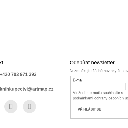
kt
Odebírat newsletter
Nezmeškejte žádné novinky či sle
+420 703 971 393
E-mail
knihkupectvi@artmap.cz
Vložením e-mailu souhlasíte s
podmínkami ochrany osobních ú
PŘIHLÁSIT SE
book
Instagram
YouTube