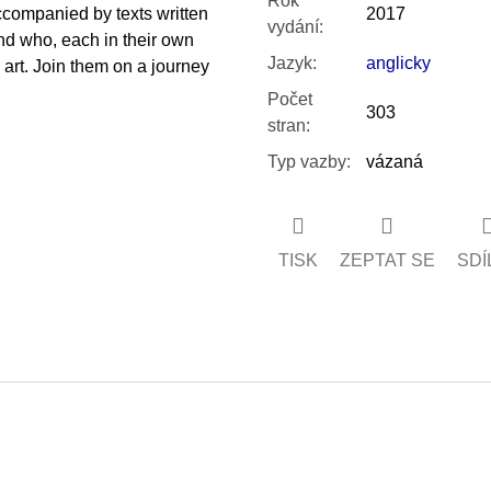
Rok
companied by texts written
2017
vydání
:
nd who, each in their own
Jazyk
:
anglicky
 art. Join them on a journey
Počet
303
stran
:
Typ vazby
:
vázaná
TISK
ZEPTAT SE
SDÍ