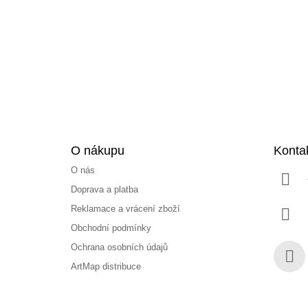
p
a
t
í
O nákupu
Konta
O nás
Doprava a platba
Reklamace a vrácení zboží
Obchodní podmínky
Ochrana osobních údajů
ArtMap distribuce
Face