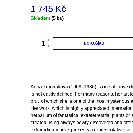
1 745 Kč
Měrná
Skladem
(5 ks)
cena:
DO KOŠÍKU
Anna Zemánková (1908–1986) is one of those dis
is not easily defined. For many reasons, her art t
brut, of which she is one of the most mysterious 
Her work, which is highly appreciated international
herbarium of fantastical extraterrestrial plants o
created using always newly discovered and often
extraordinary book presents a representative se