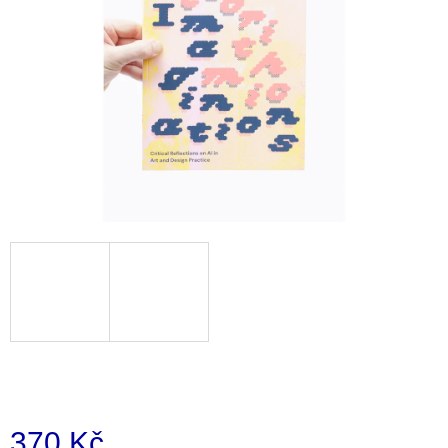
a
j
í
t
?
HLEDAT
D
o
p
o
r
u
370 Kč
č