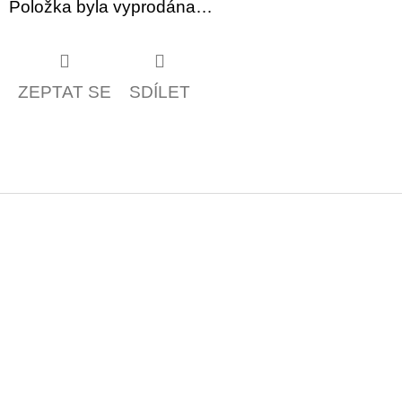
Položka byla vyprodána…
ZEPTAT SE
SDÍLET
Z
á
p
a
t
í