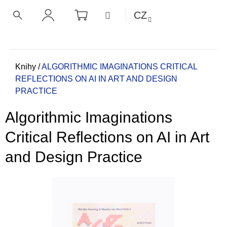
K
Přejít
NÁKUPNÍ
MENU
CZ
KOŠÍK
o
na
ZPĚT
ZPĚT
HLEDAT
PŘIHLÁŠENÍ
obsah
š
í
C
k
o
Domů
Knihy
/
ALGORITHMIC IMAGINATIONS
CRITICAL
REFLECTIONS ON AI IN ART AND DESIGN
p
PRACTICE
o
t
Algorithmic Imaginations
ř
e
Critical Reflections on AI in Art
b
and Design Practice
u
j
e
t
e
n