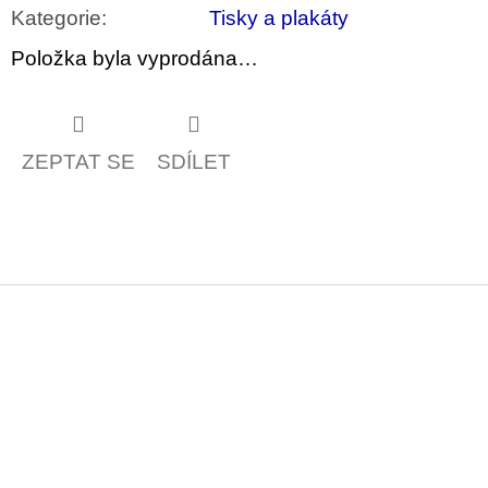
u
Kategorie
:
Tisky a plakáty
j
e
Položka byla vyprodána…
m
e
PŘIŠEL
ZEPTAT SE
SDÍLET
ČAS
NA
DRUHOU
:
SMĚNU
VÝBĚR
Z
TEXTŮ
2022 –
2025
Z
350
á
Kč
p
a
t
í