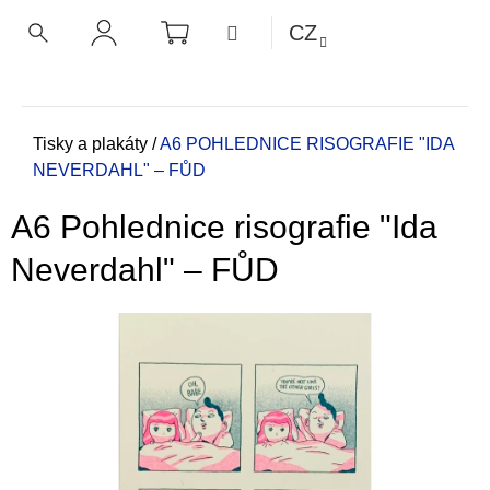
K
Přejít
NÁKUPNÍ
MENU
CZ
KOŠÍK
o
na
ZPĚT
ZPĚT
HLEDAT
PŘIHLÁŠENÍ
obsah
š
í
C
k
o
Domů
Tisky a plakáty
/
A6 POHLEDNICE RISOGRAFIE "IDA
NEVERDAHL" – FŮD
p
o
A6 Pohlednice risografie "Ida
t
ř
Neverdahl" – FŮD
e
b
u
j
e
t
e
n