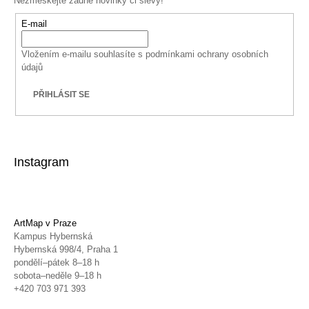
Nezmeškejte žádné novinky či slevy!
E-mail
Vložením e-mailu souhlasíte s
podmínkami ochrany osobních
údajů
PŘIHLÁSIT SE
Instagram
ArtMap v Praze
Kampus Hybernská
Hybernská 998/4, Praha 1
pondělí–pátek 8–18 h
sobota–neděle 9–18 h
+420 703 971 393