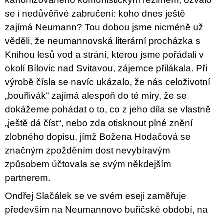
se i nedůvěřivé zabručení: koho dnes ještě
zajímá Neumann? Tou dobou jsme nicméně už
věděli, že neumannovská literární procházka s
Knihou lesů vod a strání, kterou jsme pořádali v
okolí Bílovic nad Svitavou, zájemce přilákala. Při
výrobě čísla se navíc ukázalo, že nás celoživotní
„bouřlivák“ zajímá alespoň do té míry, že se
dokážeme pohádat o to, co z jeho díla se vlastně
„ještě dá číst“, nebo zda otisknout plné znění
zlobného dopisu, jímž Božena Hodačová se
značným zpožděním dost nevybíravým
způsobem účtovala se svým někdejším
partnerem.
Ondřej Slačálek se ve svém eseji zaměřuje
především na Neumannovo buřičské období, na