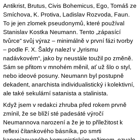
u
Antikrist, Brutus, Civis Bohemicus, Ego, Tomáš ze
j
Smíchova, K. Protiva, Ladislav Rozvoda, Faun.
e
m
To je jen zlomek pseudonymů, které používal
e
Stanislav Kostka Neumann. Tento „zápasící
tvůrce“ svůj výraz – minimálně v první fázi tvorby
ARTMAT
KRABIČKA
– podle F. X. Šaldy na­­lezl v „lyrismu
ARTMAT
KRABIČKA
nadávkovém“, jako by neustále toužil po změně.
200
Sám se přitom v mnohém měnil, ať už šlo o styl,
Kč
nebo ideo­vé posuny. Neumann byl postupně
dekadent, anarchista individualistický i kolektivní,
ale také sekulární satanista a stalinista.
Když jsem v redakci zhruba před rokem prvně
zmínil, že se blíží sté padesáté výročí
Neumannova narození a že je to příležitost k
reflexi čítankového básníka, po smrti
kanonizovaného komunistickým režimem, ozvalo