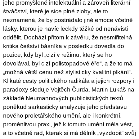
jeho promyšlené intelektuální a zároveň literární
štváčství, které je sice plné zloby, ale to
neznamená, že by postrádalo jiné emoce včetně
lásky, kterou je navíc leckdy těžké od nenávisti
oddělit. Dochází přitom k závěru, že nesmiřitelná
kritika češství básníka v posledku dovedla do
pozice, kdy byl „cizí v režimu, který se ho
dovolával, byl cizí polistopadové éře“, a že to má
„možná větší cenu než stylisticky kvalitní plkání“.
Klikaté cesty politického radikála a jejich rozpory i
paradoxy sleduje Vojtěch Čurda. Martin Lukáš na
základě Neumannových publicistických textů
poněkud sarkasticky analyzuje jeho představu
nového proletářského umění, ale i konkrétní,
proměnlivou praxi, jež k tomuto umění měla vést,
a to včetně rad, kterak si má dělník „vyzdobit“ svůj