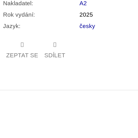
Nakladatel
:
A2
Rok vydání
:
2025
Jazyk
:
česky
ZEPTAT SE
SDÍLET
Z
á
p
a