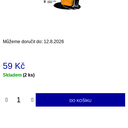
a
j
í
t
?
Můžeme doručit do:
12.8.2026
59 Kč
HLEDAT
Měrná
Skladem
(2 ks)
cena:
D
o
DO KOŠÍKU
p
o
r
u
č