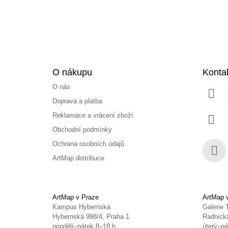
í
O nákupu
Konta
O nás
Doprava a platba
Reklamace a vrácení zboží
Obchodní podmínky
Ochrana osobních údajů
ArtMap distribuce
Face
ArtMap v Praze
ArtMap 
Kampus Hybernská
Galerie 
Hybernská 998/4, Praha 1
Radnická
pondělí–pátek 8–18 h
úterý–pá