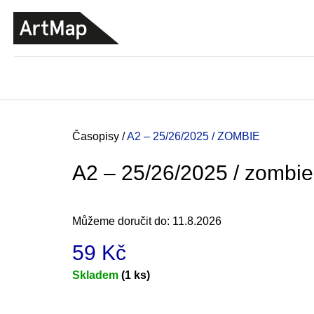
K
Přejít
o
na
ZPĚT
ZPĚT
DO
DO
obsah
š
OBCHODU
OBCHODU
í
k
Domů
Časopisy
/
A2 – 25/26/2025 / ZOMBIE
A2 – 25/26/2025 / zombie
Můžeme doručit do:
11.8.2026
59 Kč
Měrná
Skladem
(1 ks)
cena:
ARTMAT KRABIČKA
ARTMAT KRABIČKA