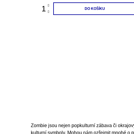
200 Kč
DO KOŠÍKU
Zombie jsou nejen popkulturní zábava či okrajový 
kulturní symboly. Mohou nám ozřejmit mnohé o p