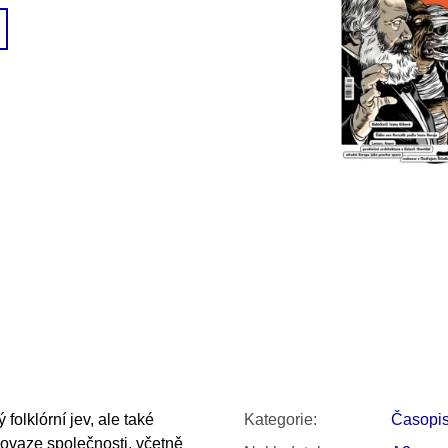
SNESITELNĚJŠ
300 Kč
Původně:
350 K
folklórní jev, ale také
Kategorie
:
Časopi
ovaze společnosti, včetně