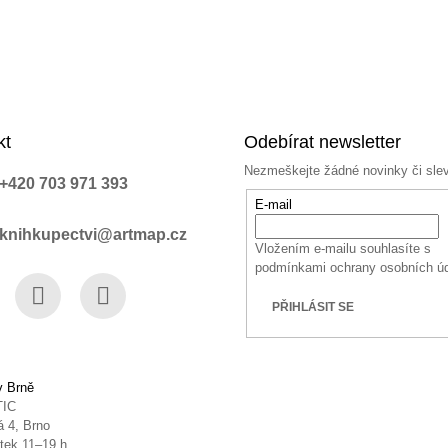
kt
Odebírat newsletter
Nezmeškejte žádné novinky či sle
+420 703 971 393
E-mail
knihkupectvi@artmap.cz
Vložením e-mailu souhlasíte s
podmínkami ochrany osobních ú
PŘIHLÁSIT SE
book
Instagram
YouTube
v Brně
TIC
 4, Brno
tek 11–19 h