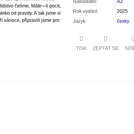
Nakladatel
:
A2
lidstvo čelíme. Máte¬-li pocit,
Rok vydání
:
2025
leko od pravdy. A tak jsme si
ží vánoce, připravili jsme pro
Jazyk
:
česky
TISK
ZEPTAT SE
SDÍ