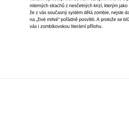
niterných strachů z nesčetných krizí, kterým jako 
že z vás současný systém dělá zombie, nejste da
na „živé mrtvé“ pořádně posvítili. A protože se blí
vás i zombíkovskou literární přílohu.
Z
á
p
a
t