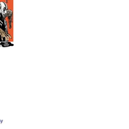
Í KLIMA
č
sy