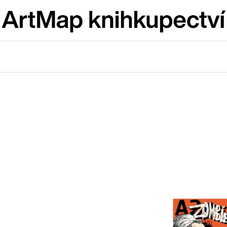
Co potřebujete najít?
HLEDAT
Doporučujeme
JMÉNO
VÝVAR
NEJEN ROMSK
380 Kč