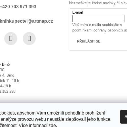
Nezmeškejte žádné novinky či sle
+420 703 971 393
E-mail
knihkupectvi@artmap.cz
Vložením e-mailu souhlasíte s
podmínkami ochrany osobních ú
PŘIHLÁSIT SE
book
Instagram
YouTube
v Brně
TIC
 4, Brno
tek 11–19 h
14–19 h
2 152 298
ookies, abychom Vám umožnili pohodlné prohlížení
S
 analýze provozu webu neustále zlepšovali jeho funkce,
itelnost. Více informací
zde
.