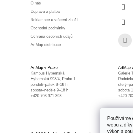
O nás
Doprava a platba
Reklamace a vrácení zboží
Obchodní podmínky
Ochrana osobních údajů
ArtMap distribuce
Face
ArtMap v Praze
ArtMap 
Kampus Hybernská
Galerie 
Hybernská 998/4, Praha 1
Radnická
pondělí–pátek 8–18 h
úterý–pá
sobota–neděle 9–18 h
sobota 
+420 703 971 393
+420 70
Používáme c
webu a díky
výkon a použ