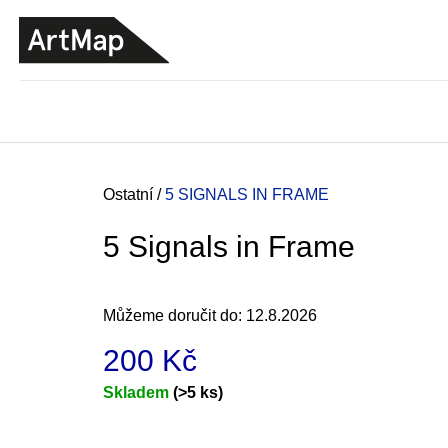
K
Přejít
o
na
ZPĚT
ZPĚT
DO
DO
obsah
š
OBCHODU
OBCHODU
í
k
Domů
Ostatní
/
5 SIGNALS IN FRAME
5 Signals in Frame
Můžeme doručit do:
12.8.2026
200 Kč
Měrná
Skladem
(>5 ks)
cena:
JMÉNO
380 Kč