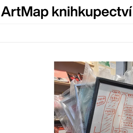
Co potřebujete najít?
HLEDAT
Doporučujeme
VÝVAR
BRUTAL PRAG
NEJEN ROMSKÉ RECEPTY PRO
165 Kč