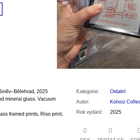
SNESITELNĚJŠÍ KLIMA
300 Kč
Původně:
350 Kč
išiněv–Bělehrad, 2025
Kategorie
:
Ostatní
ind mineral glass. Vacuum
Autor
:
Kolxoz Collec
Rok vydání
:
2025
ss framed prints, Riso print,