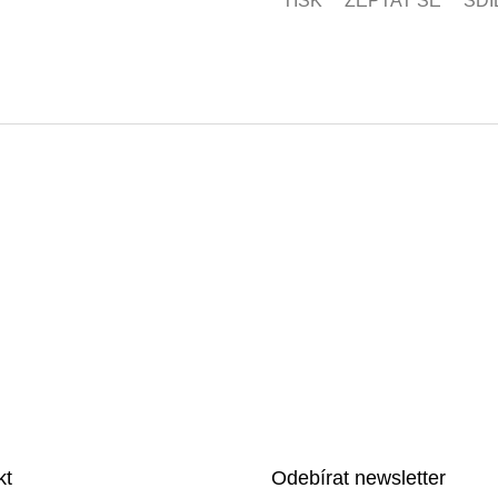
TISK
ZEPTAT SE
SDÍ
kt
Odebírat newsletter