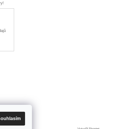
vy!
dajů
ouhlasím