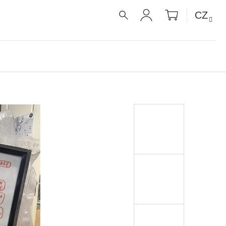
NÁKUPNÍ
CZ
KOŠÍK
HLEDAT
PŘIHLÁŠENÍ
UE