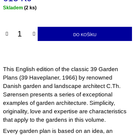
u
Měrná
Skladem
(2 ks)
j
e
cena:
m
e
DO KOŠÍKU
JMÉNO
380
Kč
This English edition of the classic 39 Garden
Plans (39 Haveplaner, 1966) by renowned
Danish garden and landscape architect C.Th.
Sørensen presents a series of exceptional
examples of garden architecture. Simplicity,
originality, love and expertise are characteristics
that apply to the gardens in this volume.
Every garden plan is based on an idea, an