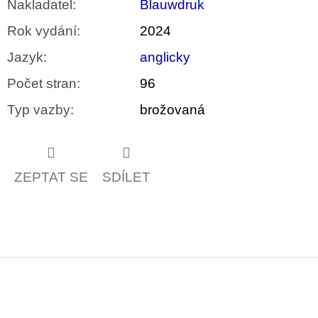
Nakladatel
:
Blauwdruk
Rok vydání
:
2024
Jazyk
:
anglicky
Počet stran
:
96
Typ vazby
:
brožovaná
ZEPTAT SE
SDÍLET
Z
á