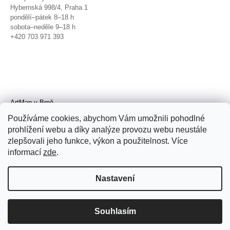
Hybernská 998/4, Praha 1
pondělí–pátek 8–18 h
sobota–neděle 9–18 h
+420 703 971 393
ArtMap v Brně
Galerie TIC
Používáme cookies, abychom Vám umožnili pohodlné
Radnická 4, Brno
prohlížení webu a díky analýze provozu webu neustále
úterý–pátek 11–19 h
zlepšovali jeho funkce, výkon a použitelnost. Více
sobota 14–19 h
+420 702 152 298
informací
zde
.
Nastavení
Souhlasím
© 2026 ArtMap. Všechna práva