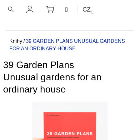
K
Přejít
NÁKUPNÍ
MENU
CZ
KOŠÍK
o
na
ZPĚT
ZPĚT
HLEDAT
PŘIHLÁŠENÍ
obsah
š
í
C
k
o
Domů
Knihy
/
39 GARDEN PLANS
UNUSUAL GARDENS
FOR AN ORDINARY HOUSE
p
o
39 Garden Plans
t
ř
Unusual gardens for an
e
ordinary house
b
u
j
e
t
e
n