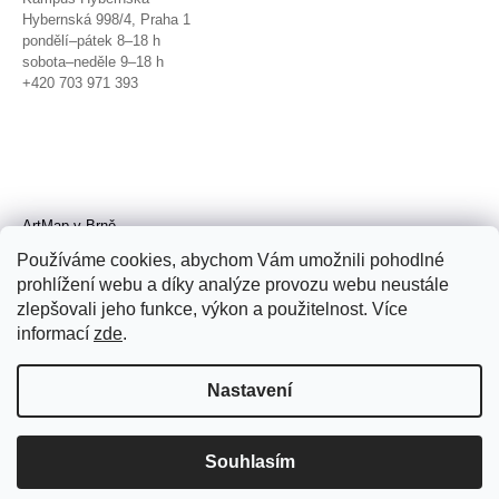
Hybernská 998/4, Praha 1
pondělí–pátek 8–18 h
sobota–neděle 9–18 h
+420 703 971 393
ArtMap v Brně
Galerie TIC
Používáme cookies, abychom Vám umožnili pohodlné
Radnická 4, Brno
prohlížení webu a díky analýze provozu webu neustále
úterý–pátek 11–19 h
zlepšovali jeho funkce, výkon a použitelnost. Více
sobota 14–19 h
+420 702 152 298
informací
zde
.
Nastavení
Souhlasím
© 2026 ArtMap. Všechna práva