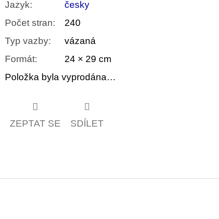
Jazyk
:
česky
Počet stran
:
240
Typ vazby
:
vázaná
Formát
:
24 × 29 cm
Položka byla vyprodána…
ZEPTAT SE
SDÍLET
Z
á