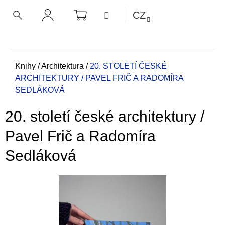
K
Přejít
NÁKUPNÍ
MENU
CZ
KOŠÍK
o
na
ZPĚT
ZPĚT
HLEDAT
PŘIHLÁŠENÍ
obsah
š
í
C
k
o
Domů
Knihy
/
Architektura
/
20. STOLETÍ ČESKÉ
ARCHITEKTURY / PAVEL FRIČ A RADOMÍRA
p
SEDLÁKOVÁ
o
t
20. století české architektury /
ř
e
Pavel Frič a Radomíra
b
Sedláková
u
j
e
t
e
n