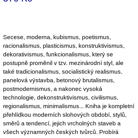
u
Měrná
j
e
cena:
m
e
Secese, moderna, kubismus, poetismus,
VÝVAR
racionalismus, plasticismus, konstruktivismus,
NEJEN
ROMSKÉ
dekorativismus, funkcionalismus, který se
RECEPTY
PRO
postupně proměnil v tzv. mezinárodní styl, ale
SNESITELNĚJŠÍ
také tradicionalismus, socialistický realismus,
KLIMA
300
panelová výstavba, betonový brutalismus,
Kč
postmodernismus, a nakonec vysoká
Původně:
350
technologie, dekonstruktivismus, civilismus,
Kč
regionalismus, minimalismus... Kniha je kompletní
přehlídkou moderních slohových období, stylů,
směrů a tendencí, jejich vrcholných staveb a
všech významných českých tvůrců. Probírá