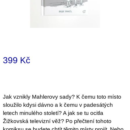
i
n
g
f
o
r
?
399 Kč
Measure
price:
SEARCH
Jak vznikly Mahlerovy sady? K čemu toto místo
sloužilo kdysi dávno a k čemu v padesátých
W
letech minulého století? A jak se tu ocitla
e
r
Žižkovská televizní věž? Po přečtení tohoto
e
komiksu se budete chtít těmito místy projít. Nebo