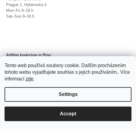
Prague 1, Hybernská 4
Mon–Fri 8–18 h
Sat–Sun 9–18 h
ArtMap bookstore in Brno
Galerie TIC
Tento web používá soubory cookie. Dalším procházením
Brno, Radnická 4
tohoto webu vyjadřujete souhlas s jejich používáním.. Více
Tue–Fri 11–19 h
Sat 14–19 h
informací
zde
.
Settings
Accept
© 2026 ArtMap. All rights reserved.
Edit
cookie settings