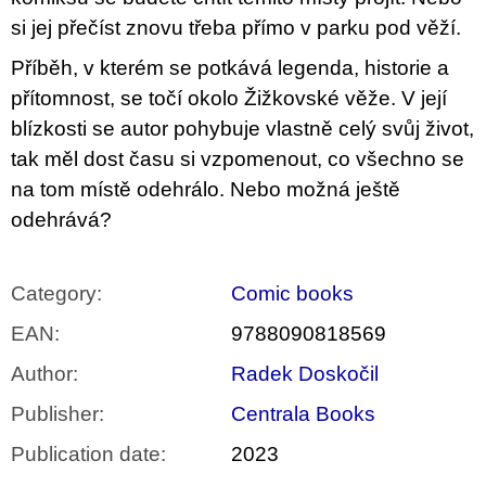
c
o
si jej přečíst znovu třeba přímo v parku pod věží.
m
m
Příběh, v kterém se potkává legenda, historie a
e
přítomnost, se točí okolo Žižkovské věže. V její
n
d
blízkosti se autor pohybuje vlastně celý svůj život,
tak měl dost času si vzpomenout, co všechno se
VÝVAR
na tom místě odehrálo. Nebo možná ještě
NEJEN
ROMSKÉ
odehrává?
RECEPTY
PRO
SNESITELNĚJŠÍ
KLIMA
Category
:
Comic books
300
EAN
:
9788090818569
Kč
Was:
350
Author
:
Radek Doskočil
Kč
Publisher
:
Centrala Books
Publication date
:
2023