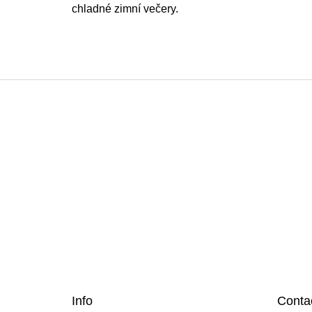
chladné zimní večery.
F
o
o
t
e
r
Info
Conta