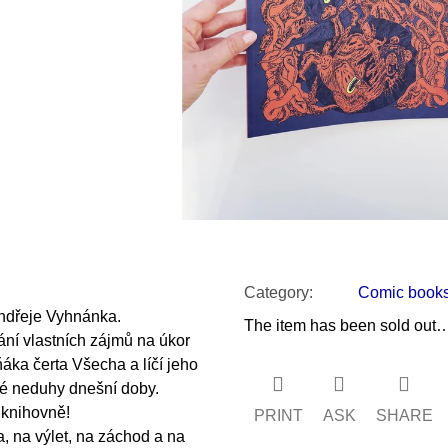
SNESITELNĚJŠ
200 Kč
300 Kč
Was:
350 Kč
Category
:
Comic book
ndřeje Vyhnánka.
The item has been sold out
ní vlastních zájmů na úkor
áka čerta Všecha a líčí jeho
né neduhy dnešní doby.
 knihovně!
PRINT
ASK
SHARE
, na výlet, na záchod a na