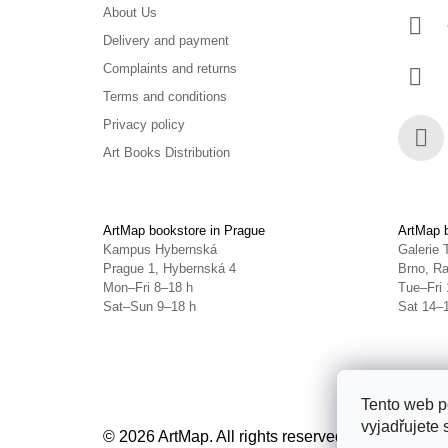
About Us
Delivery and payment
Complaints and returns
Terms and conditions
Privacy policy
Art Books Distribution
Face
ArtMap bookstore in Prague
ArtMap b
Kampus Hybernská
Galerie 
Prague 1, Hybernská 4
Brno, Ra
Mon–Fri 8–18 h
Tue–Fri 
Sat–Sun 9–18 h
Sat 14–
Tento web p
vyjadřujete 
© 2026 ArtMap. All rights reserved.
Edit cookie s