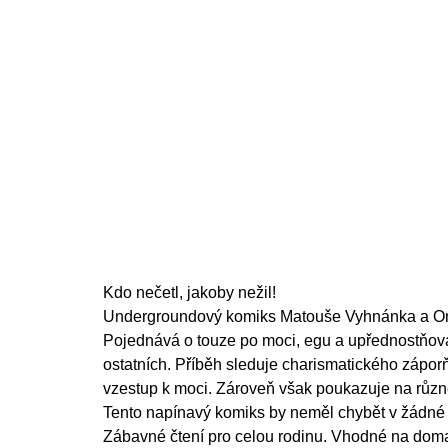
price:
Kdo nečetl, jakoby nežil!
Undergroundový komiks Matouše Vyhnánka a O
Pojednává o touze po moci, egu a upřednostňová
ostatních. Příběh sleduje charismatického záporň
vzestup k moci. Zároveň však poukazuje na růz
Tento napínavý komiks by neměl chybět v žádné
Zábavné čtení pro celou rodinu. Vhodné na doma