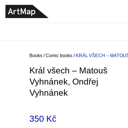
C
Skip
a
to
BACK
BACK
SHOPPING
SHOPPING
content
r
t
Home
Books
/
Comic books
/
KRÁL VŠECH – MATOU
Král všech – Matouš
Vyhnánek, Ondřej
Vyhnánek
350 Kč
JMÉNO
380 Kč
Measure