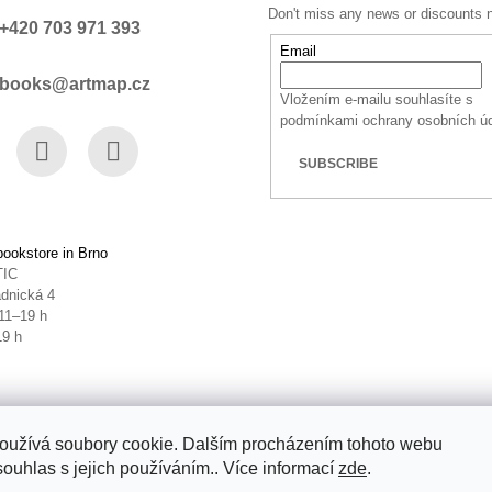
Don't miss any news or discounts 
+420 703 971 393
Email
books@artmap.cz
Vložením e-mailu souhlasíte s
podmínkami ochrany osobních ú
SUBSCRIBE
book
Instagram
YouTube
ookstore in Brno
TIC
dnická 4
11–19 h
19 h
oužívá soubory cookie. Dalším procházením tohoto webu
souhlas s jejich používáním.. Více informací
zde
.
ettings