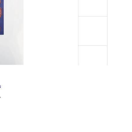
Í KLIMA
s
…