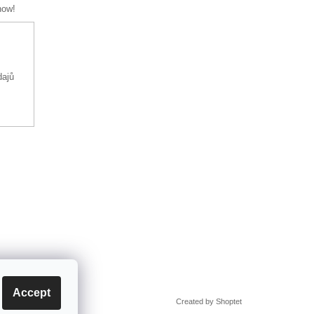
now!
dajů
Accept