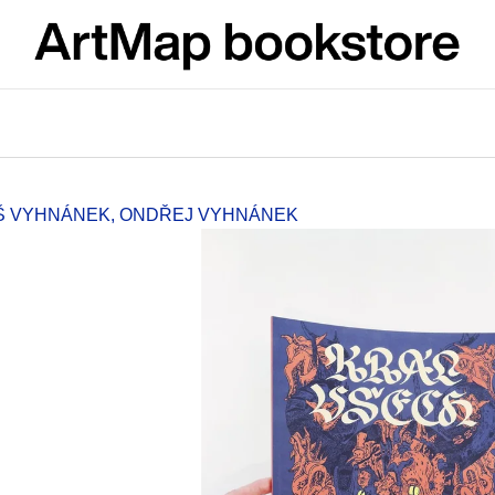
What are you looking for?
SEARCH
Š VYHNÁNEK, ONDŘEJ VYHNÁNEK
We recommend
ARTMAT KRABIČKA
VÝVAR
ARTMAT BOX
NEJEN ROMSK