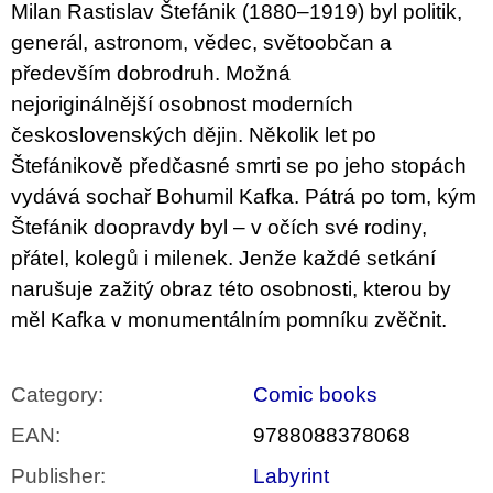
Milan Rastislav Štefánik (1880–1919) byl politik,
generál, astronom, vědec, světoobčan a
především dobrodruh. Možná
n
ejoriginálnější
osobnost moderních
československých dějin. Několik let po
Štefánikově předčasné smrti se po jeho stopách
vydává sochař Bohumil Kafka. Pátrá po tom, kým
Štefánik doopravdy byl – v očích své rodiny,
přátel, kolegů i milenek. Jenže každé setkání
narušuje zažitý obraz této osobnosti, kterou by
měl Kafka v monumentálním pomníku zvěčnit.
Category
:
Comic books
EAN
:
9788088378068
Publisher
:
Labyrint