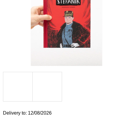
i
n
g
f
o
r
?
SEARCH
W
Delivery to:
12/08/2026
e
r
e