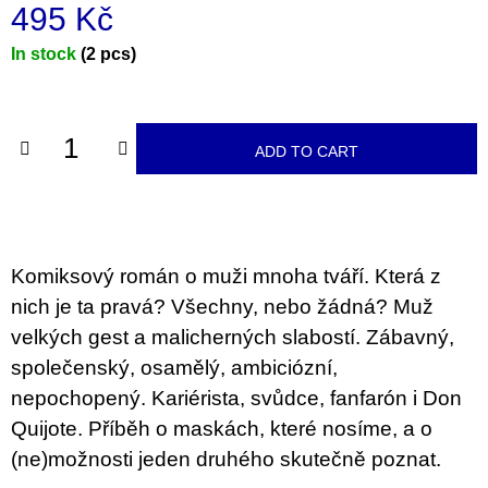
c
495 Kč
o
m
Measure
In stock
(2 pcs)
m
price:
e
n
d
ADD TO CART
ARTMAT
KRABIČKA
ARTMAT
BOX
200
Komiksový román o muži mnoha tváří. Která z
Kč
nich je ta pravá? Všechny, nebo žádná? Muž
velkých gest a malicherných slabostí. Zábavný,
společenský, osamělý, ambiciózní,
nepochopený. Kariérista, svůdce, fanfarón i Don
Quijote. Příběh o maskách, které nosíme, a o
(ne)možnosti jeden druhého skutečně poznat.