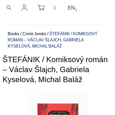
C
Skip
SHOPPING
MENU
EN
CART
a
to
BACK
BACK
SEARCH
LOGIN
content
r
t
W
h
Home
Books
/
Comic books
/
ŠTEFÁNIK / KOMIKSOVÝ
ROMÁN –⁠ VÁCLAV ŠLAJCH, GABRIELA
a
KYSELOVÁ, MICHAL BALÁŽ
t
a
ŠTEFÁNIK / Komiksový román
r
e
–⁠ Václav Šlajch, Gabriela
y
Kyselová, Michal Baláž
o
u
l
o
o
k