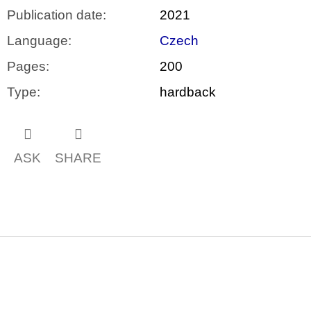
Publication date
:
2021
Language
:
Czech
Pages
:
200
Type
:
hardback
ASK
SHARE
F
o
o