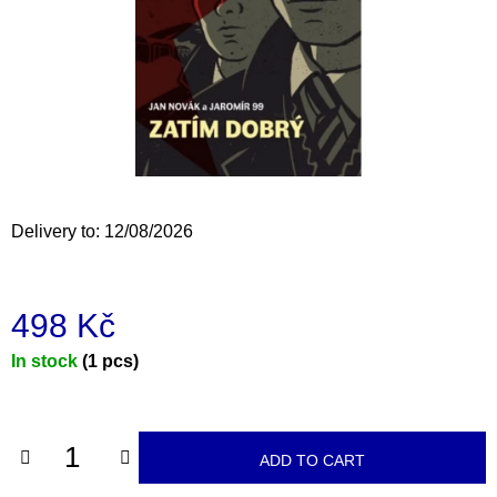
i
n
g
f
o
r
?
Delivery to:
12/08/2026
498 Kč
SEARCH
Measure
In stock
(1 pcs)
price:
W
e
r
ADD TO CART
e