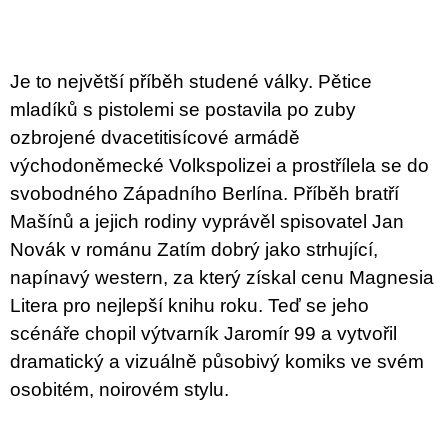
c
o
m
m
e
Je to největší příběh studené války. Pětice
n
mladíků s pistolemi se postavila po zuby
d
ozbrojené dvacetitisícové armádě
PŘIŠEL
východoněmecké Volkspolizei a prostřílela se do
ČAS
svobodného Západního Berlína. Příběh bratří
NA
DRUHOU
Mašínů a jejich rodiny vyprávěl spisovatel Jan
:
Novák v románu Zatím dobrý jako strhující,
SMĚNU
VÝBĚR
napínavý western, za který získal cenu Magnesia
Z
TEXTŮ
Litera pro nejlepší knihu roku. Teď se jeho
2022 –
scénáře chopil výtvarník Jaromír 99 a vytvořil
2025
350
dramatický a vizuálně působivý komiks ve svém
Kč
osobitém, noirovém stylu.