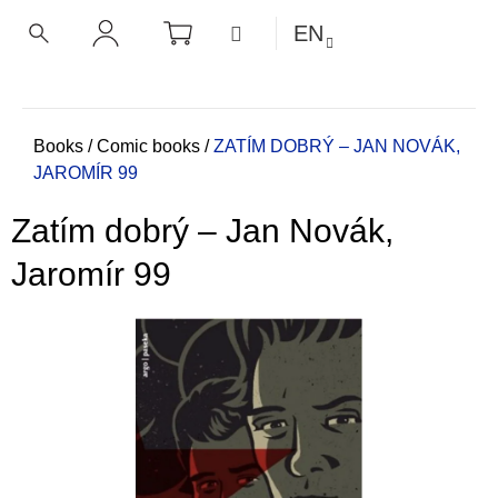
C
Skip
SHOPPING
MENU
EN
CART
a
to
BACK
BACK
SEARCH
LOGIN
content
r
t
W
h
Home
Books
/
Comic books
/
ZATÍM DOBRÝ – JAN NOVÁK,
JAROMÍR 99
a
t
Zatím dobrý – Jan Novák,
a
r
Jaromír 99
e
y
o
u
l
o
o
k