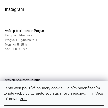
Instagram
ArtMap bookstore in Prague
Kampus Hybernská
Prague 1, Hybernská 4
Mon–Fri 8–18 h
Sat–Sun 9–18 h
ArtMap bookstore in Brno
Galerie TIC
Tento web používá soubory cookie. Dalším procházením
Brno, Radnická 4
tohoto webu vyjadřujete souhlas s jejich používáním.. Více
Tue–Fri 11–19 h
Sat 14–19 h
informací
zde
.