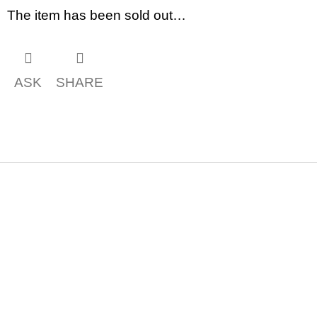
The item has been sold out…
ASK
SHARE
F
o
o
t
e
r