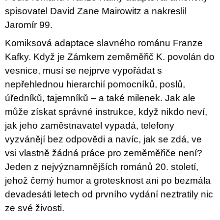
c
spisovatel David Zane Mairowitz a nakreslil
o
m
Jaromír 99.
m
e
Komiksová adaptace slavného románu Franze
n
Kafky. Když je Zámkem zeměměřič K. povolán do
d
vesnice, musí se nejprve vypořádat s
VÝVAR
nepřehlednou hierarchií pomocníků, poslů,
NEJEN
ROMSKÉ
úředníků, tajemníků – a také milenek. Jak ale
RECEPTY
může získat správné instrukce, když nikdo neví,
PRO
SNESITELNĚJŠÍ
jak jeho zaměstnavatel vypadá, telefony
KLIMA
vyzvánějí bez odpovědi a navíc, jak se zdá, ve
300
Kč
vsi vlastně žádná práce pro zeměměřiče není?
Was:
Jeden z nejvýznamnějších románů 20. století,
350
Kč
jehož černý humor a grotesknost ani po bezmála
devadesáti letech od prvního vydání neztratily nic
ze své živosti.