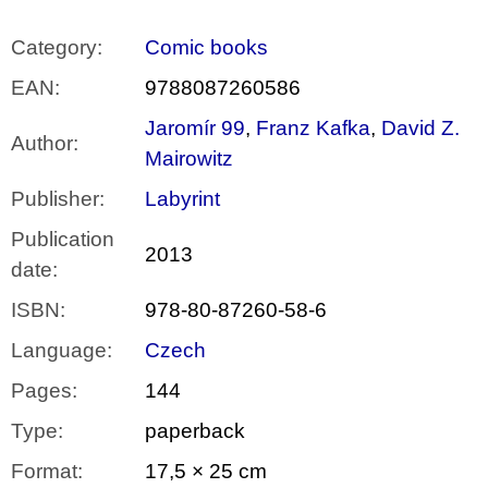
Category
:
Comic books
EAN
:
9788087260586
Jaromír 99
,
Franz Kafka
,
David Z.
Author
:
Mairowitz
Publisher
:
Labyrint
Publication
2013
date
:
ISBN
:
978-80-87260-58-6
Language
:
Czech
Pages
:
144
Type
:
paperback
Format
:
17,5 × 25 cm