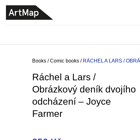
C
Skip
a
to
BACK
BACK
SHOPPING
SHOPPING
content
r
t
Home
Books
/
Comic books
/
RÁCHEL A LARS / OBR
Ráchel a Lars /
Obrázkový deník dvojího
odcházení – Joyce
Farmer
JMÉNO
380 Kč