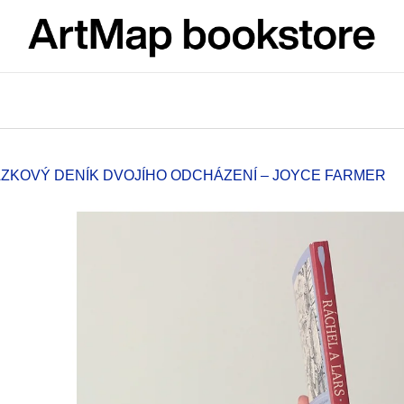
What are you looking for?
SEARCH
ÁZKOVÝ DENÍK DVOJÍHO ODCHÁZENÍ – JOYCE FARMER
We recommend
ARTMAT KRABIČKA
VÝVAR
ARTMAT BOX
NEJEN ROMSK