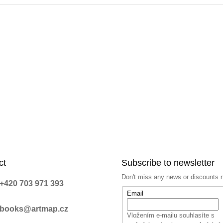
ct
Subscribe to newsletter
Don't miss any news or discounts 
+420 703 971 393
Email
books@artmap.cz
Vložením e-mailu souhlasíte s