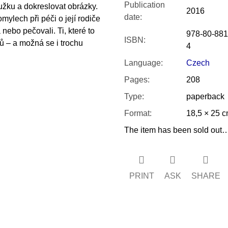
Publication
užku a dokreslovat obrázky.
2016
date
:
ylech při péči o její rodiče
a nebo pečovali. Ti, které to
978-80-881
ISBN
:
ů – a možná se i trochu
4
Language
:
Czech
Pages
:
208
Type
:
paperback
Format
:
18,5 × 25 
The item has been sold out
PRINT
ASK
SHARE