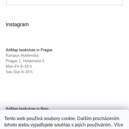
Instagram
ArtMap bookstore in Prague
Kampus Hybernská
Prague 1, Hybernská 4
Mon–Fri 8–18 h
Sat–Sun 9–18 h
ArtMap bookstore in Brno
Galerie TIC
Tento web používá soubory cookie. Dalším procházením
Brno, Radnická 4
tohoto webu vyjadřujete souhlas s jejich používáním.. Více
Tue–Fri 11–19 h