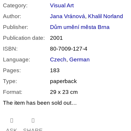
Category
:
Visual Art
Author
:
Jana Vránová
,
Khalil Norland
Publisher
:
Dům umění města Brna
Publication date
:
2001
ISBN
:
80-7009-127-4
Language
:
Czech
,
German
Pages
:
183
Type
:
paperback
Format
:
29 x 23 cm
The item has been sold out…
ASK
SHARE