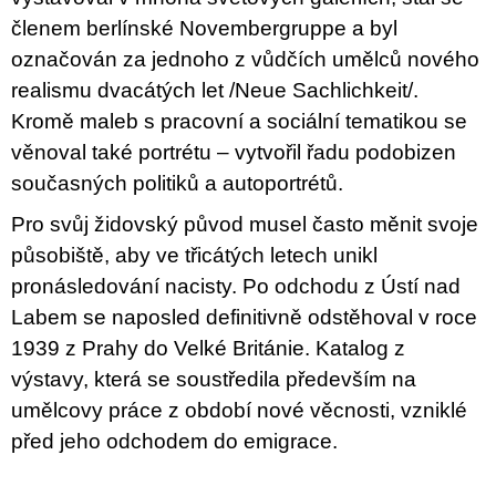
c
o
členem berlínské Novembergruppe a byl
m
označován za jednoho z vůdčích umělců nového
m
e
realismu dvacátých let /Neue Sachlichkeit/.
n
Kromě maleb s pracovní a sociální tematikou se
d
věnoval také portrétu – vytvořil řadu podobizen
ARTMAT
současných politiků a autoportrétů.
KRABIČKA
ARTMAT
Pro svůj židovský původ musel často měnit svoje
BOX
působiště, aby ve třicátých letech unikl
200
pronásledování nacisty. Po odchodu z Ústí nad
Kč
Labem se naposled definitivně odstěhoval v roce
1939 z Prahy do Velké Británie. Katalog z
výstavy, která se soustředila především na
umělcovy práce z období nové věcnosti, vzniklé
před jeho odchodem do emigrace.