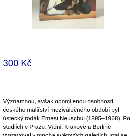
i
n
g
f
o
r
?
300 Kč
Measure
price:
SEARCH
Významnou, avšak opomíjenou osobností
českého malířství meziválečného období byl
W
ústecký rodák Ernest Neuschul (1895–1968). Po
e
r
studiích v Praze, Vídni, Krakově a Berlíně
e
vystavoval v mnoha světových galeriích, stal se