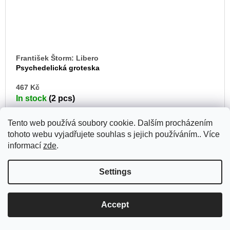
František Štorm: Libero
Psychedelická groteska
AD
467 Kč
TO
In stock
(2 pcs)
CA
Tento web používá soubory cookie. Dalším procházením
tohoto webu vyjadřujete souhlas s jejich používáním.. Více
informací
zde
.
Settings
Accept