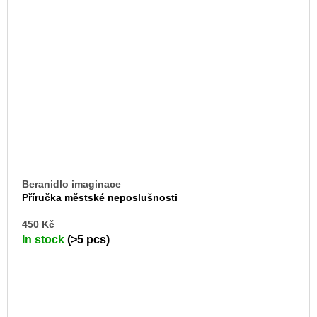
Beranidlo imaginace
Příručka městské neposlušnosti
AD
450 Kč
TO
In stock
(>5 pcs)
CA