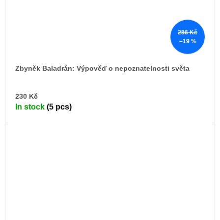
286 Kč
–19 %
Zbyněk Baladrán: Výpověď o nepoznatelnosti světa
AD
230 Kč
TO
In stock
(5 pcs)
CA