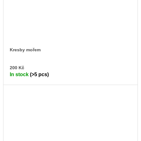
Kresby mořem
AD
200 Kč
TO
In stock
(>5 pcs)
CA