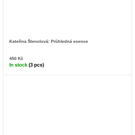
Kateřina Štenclová: Průhledná esence
AD
450 Kč
TO
In stock
(3 pcs)
CA