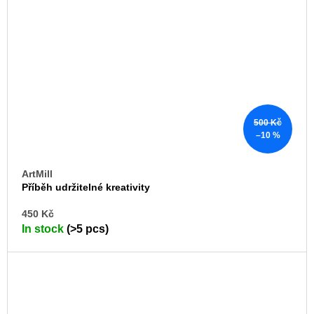
500 Kč
–10 %
ArtMill
Příběh udržitelné kreativity
AD
450 Kč
TO
In stock
(>5 pcs)
CA