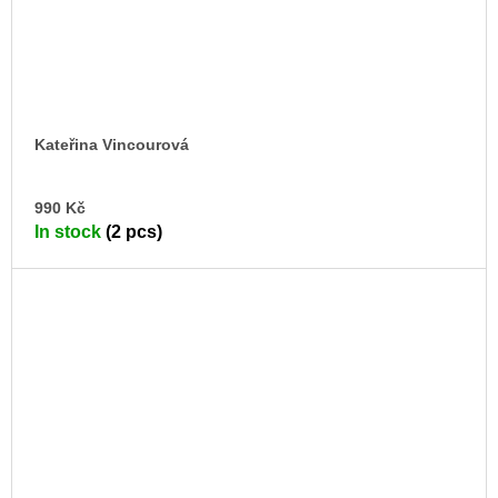
Kateřina Vincourová
AD
990 Kč
TO
In stock
(2 pcs)
CA