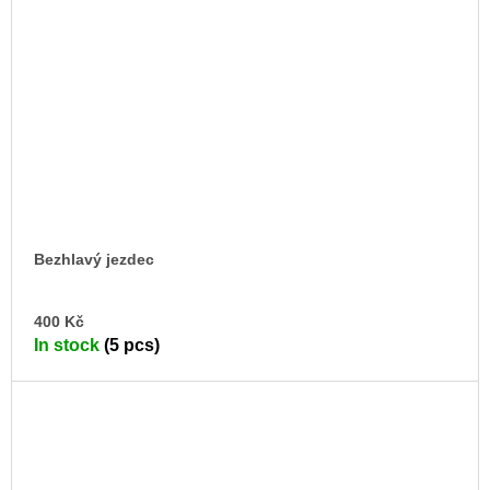
Bezhlavý jezdec
AD
400 Kč
TO
In stock
(5 pcs)
CA