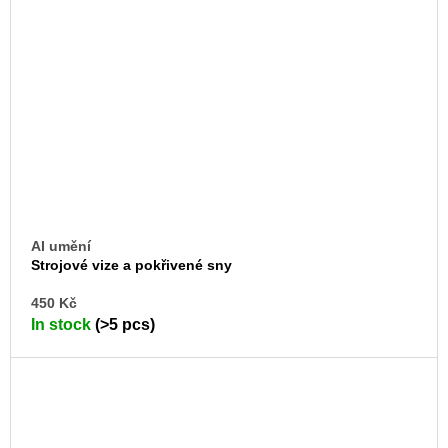
AI umění
Strojové vize a pokřivené sny
AD
450 Kč
TO
In stock
(>5 pcs)
CA