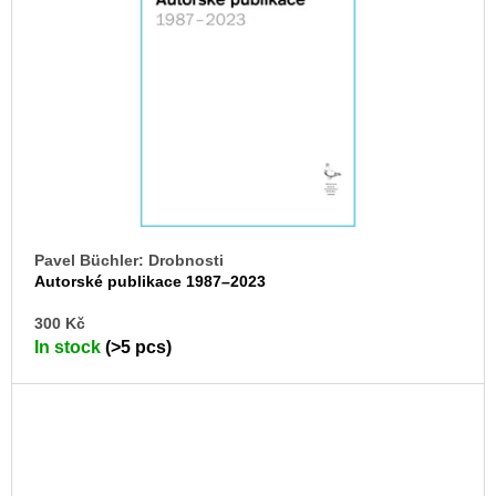
Pavel Büchler: Drobnosti
Autorské publikace 1987–2023
AD
300 Kč
TO
In stock
(>5 pcs)
CA