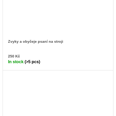
Zvyky a obyčeje psaní na stroji
AD
250 Kč
TO
In stock
(>5 pcs)
CA