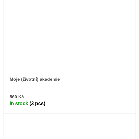
Moje (životní) akademie
AD
560 Kč
TO
In stock
(3 pcs)
CA