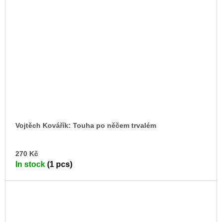
Vojtěch Kovářík: Touha po něčem trvalém
AD
270 Kč
TO
In stock
(1 pcs)
CA