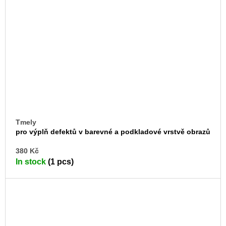
Tmely
pro výplň defektů v barevné a podkladové vrstvě obrazů
na textilní podložce
AD
380 Kč
TO
In stock
(1 pcs)
CA