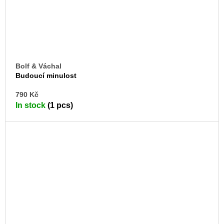
Bolf & Váchal
Budoucí minulost
AD
790 Kč
TO
In stock
(1 pcs)
CA