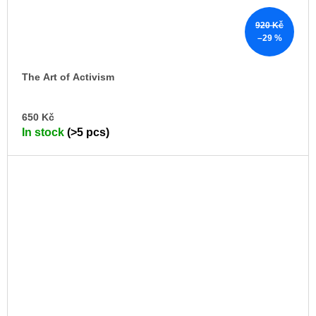
920 Kč
–29 %
The Art of Activism
AD
650 Kč
TO
In stock
(>5 pcs)
CA