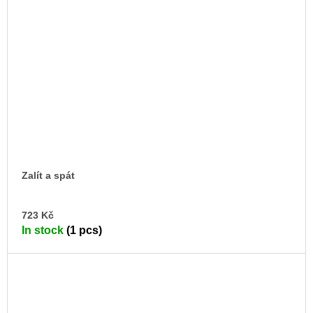
Zalít a spát
AD
723 Kč
TO
In stock
(1 pcs)
CA