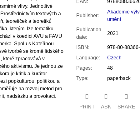
EAN
:
97880883662
smírné vlivy. Jednotlivé
Akademie výtv
. Prostřednictvím textových a
Publisher
:
umění
 teoretiček a teoretiků
fika, kterými lze tematiku
Publication
2021
vychází v koedici AVU a FAVU
date
:
merka. Spolu s Kateřinou
ISBN
:
978-80-88366-
své tvorbě se kromě lidského
Language
:
Czech
, které zpracovává v
kého aktivismu. Je jednou ze
Pages
:
48
ora je kritik a kurátor
Type
:
paperback
i popkulturou, politikou a
aměřuje na rozvoj metod pro
nii, nadsázku a provokaci.
PRINT
ASK
SHARE