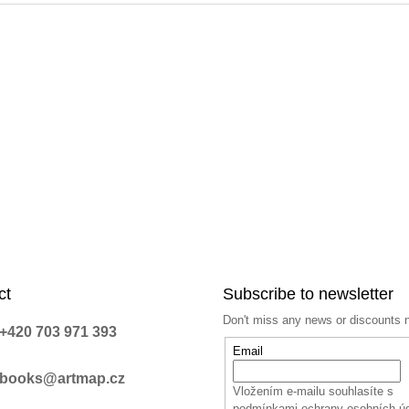
ct
Subscribe to newsletter
Don't miss any news or discounts 
+420 703 971 393
Email
books@artmap.cz
Vložením e-mailu souhlasíte s
podmínkami ochrany osobních ú