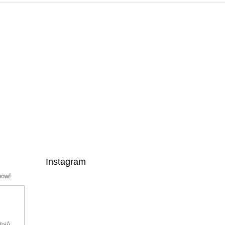
Instagram
now!
dajů