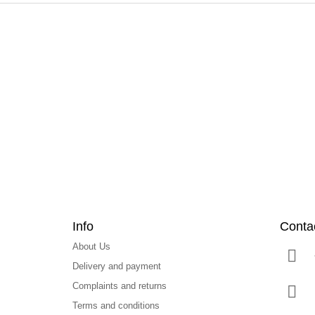
F
o
o
t
e
r
Info
Conta
About Us
Delivery and payment
Complaints and returns
Terms and conditions