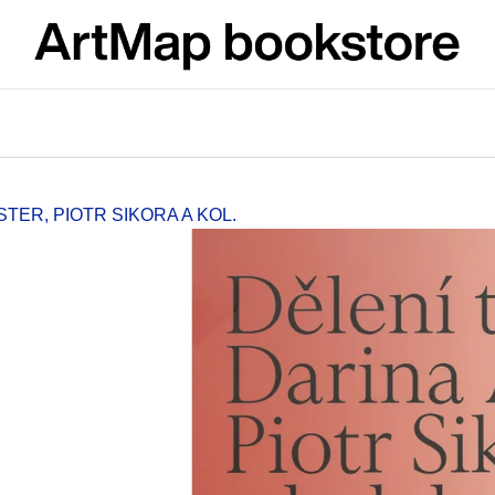
What are you looking for?
SEARCH
STER, PIOTR SIKORA A KOL.
We recommend
ARTMAT KRABIČKA
VÝVAR
ARTMAT BOX
NEJEN ROMSK