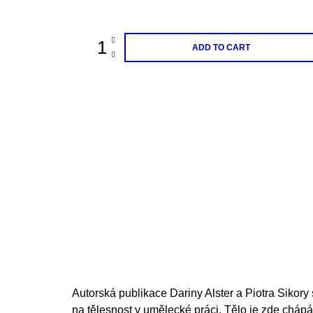
price:
ADD TO CART
Autorská publikace Dariny Alster a Piotra Sikor
na tělesnost v umělecké práci. Tělo je zde cháp