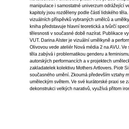
manipulace i samostatné univerzum odrážející ve
kapitoly jsou rozděleny podle částí lidského těla
vizuálních příspěvků vybraných umělců a umělkyň,
kniha představuje hlavní teoretická a tvůrčí speci
tělesnosti v současné době nazírat. Publikace 
VUT. Darina Alster je vizuální umělkyně a perfor
Olivovou vede ateliér Nová média 2 na AVU. Ve 
těla zabývá i problematikou genderu a feminismu
autorských performancích a v projektech umělec
zakladatelek kolektivu Mothers Artlovers. Piotr Sik
současného umění. Zkoumá především vztahy mez
uměleckým světem. Ve své kurátorské praxi se z
dekonstrukci velkých narativů, využívá přitom iro