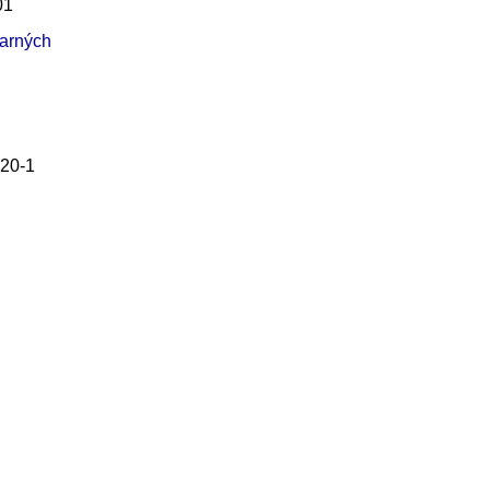
01
arných
20-1