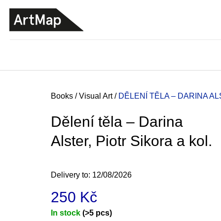
C
Skip
a
to
BACK
BACK
SHOPPING
SHOPPING
content
r
t
Home
Books
/
Visual Art
/
DĚLENÍ TĚLA – DARINA AL
Dělení těla – Darina
Alster, Piotr Sikora a kol.
Delivery to:
12/08/2026
250 Kč
JMÉNO
Measure
In stock
(>5 pcs)
380 Kč