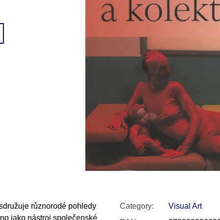
SNESITELNĚJŠ
200 Kč
300 Kč
Was:
350 Kč
y sdružuje různorodé pohledy
Category
:
Visual Art
áno jako nástroj společenské