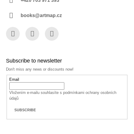
+420 703 971 393
books@artmap.cz
Facebook
Instagram
YouTube
Subscribe to newsletter
Don't miss any news or discounts now!
Email
Vložením e-mailu souhlasíte s
podmínkami ochrany osobních
údajů
SUBSCRIBE