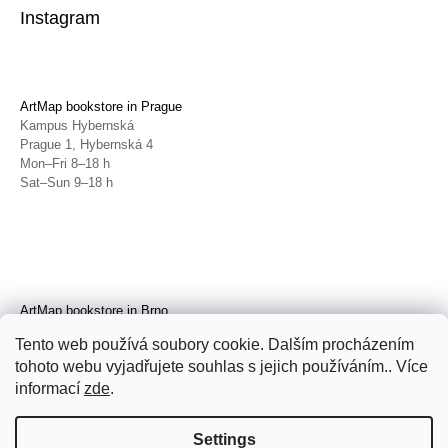
Instagram
ArtMap bookstore in Prague
Kampus Hybernská
Prague 1, Hybernská 4
Mon–Fri 8–18 h
Sat–Sun 9–18 h
ArtMap bookstore in Brno
Galerie TIC
Tento web používá soubory cookie. Dalším procházením
Brno, Radnická 4
tohoto webu vyjadřujete souhlas s jejich používáním.. Více
Tue–Fri 11–19 h
Sat 14–19 h
informací
zde
.
Settings