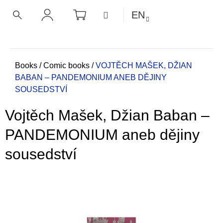
C
Skip
SHOPPING
MENU
EN
CART
a
to
BACK
BACK
SEARCH
LOGIN
content
r
t
W
h
Home
Books
/
Comic books
/
VOJTĚCH MAŠEK, DŽIAN
BABAN – PANDEMONIUM ANEB DĚJINY
a
SOUSEDSTVÍ
t
a
Vojtěch Mašek, Džian Baban –
r
e
PANDEMONIUM aneb dějiny
y
sousedství
o
u
l
o
o
k