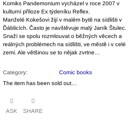
c
Komiks Pandemonium vycházel v roce 2007 v
o
kulturní příloze Ex týdeníku Reflex.
m
m
Manželé Kokešovi žijí v malém bytě na sídlišti v
e
Ďáblicích. Často je navštěvuje malý Janík Štulec.
n
d
Snaží se spolu rozmlouvat o běžných věcech a
reálných problémech na sídlišti, ve městě i v celé
VÝVAR
zemi. Ale většinou se to nějak zvrtne…
NEJEN
ROMSKÉ
RECEPTY
PRO
Category
:
Comic books
SNESITELNĚJŠÍ
KLIMA
The item has been sold out…
300
Kč
Was:
350
Kč
ASK
SHARE