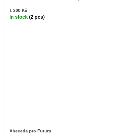
AD
1 200 Kč
TO
In stock
(2 pcs)
CA
Abeceda pro Futuru