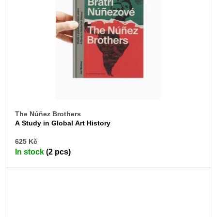
The Núñez Brothers
A Study in Global Art History
AD
625 Kč
TO
In stock
(2 pcs)
CA