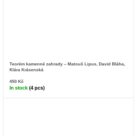
Teorém kamenné zahrady –⁠ Matouš Lipus, David Bláha,
Klára Krásenská
AD
450 Kč
TO
In stock
(4 pcs)
CA