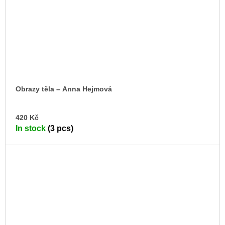
Obrazy těla – Anna Hejmová
AD
420 Kč
TO
In stock
(3 pcs)
CA