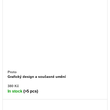
Proto
Grafický design a současné umění
AD
380 Kč
TO
In stock
(>5 pcs)
CA