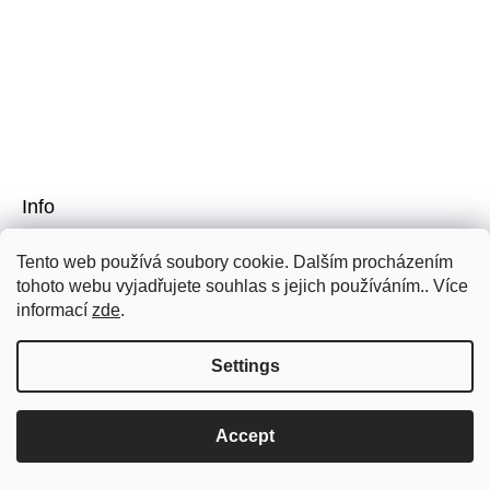
Info
About Us
Tento web používá soubory cookie. Dalším procházením
Delivery and payment
tohoto webu vyjadřujete souhlas s jejich používáním.. Více
Complaints and returns
informací
zde
.
Terms and conditions
Privacy policy
Settings
Art Books Distribution
Accept
Contact