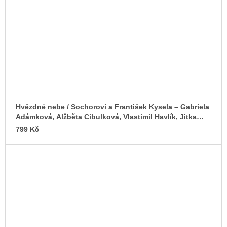
Hvězdné nebe / Sochorovi a František Kysela – Gabriela
Adámková, Alžběta Cibulková, Vlastimil Havlík, Jitka
Škopová (eds.)
799 Kč