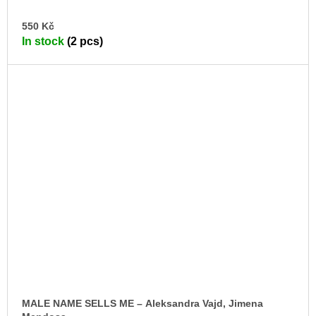
AD
550 Kč
TO
In stock
(2 pcs)
CA
MALE NAME SELLS ME – Aleksandra Vajd, Jimena