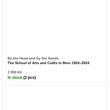
By the Head and by the Hands
The School of Arts and Crafts in Brno 1924–2024
AD
1 550 Kč
TO
In stock
(2 pcs)
CA