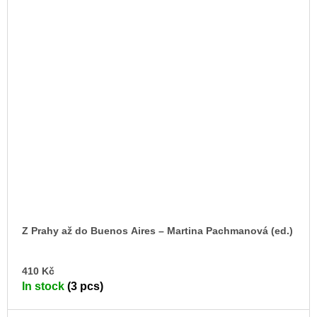
Z Prahy až do Buenos Aires – Martina Pachmanová (ed.)
AD
410 Kč
TO
In stock
(3 pcs)
CA