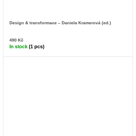
Design & transformace –⁠ Daniela Kramerová (ed.)
AD
490 Kč
TO
In stock
(1 pcs)
CA