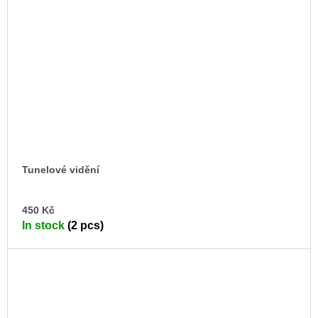
Tunelové vidění
AD
450 Kč
TO
In stock
(2 pcs)
CA