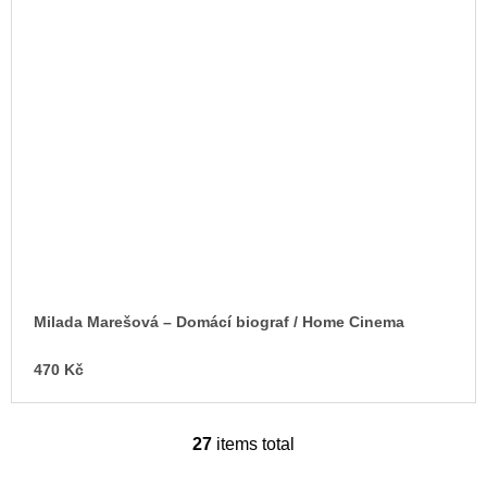
Milada Marešová – Domácí biograf / Home Cinema
470 Kč
27
items total
L
i