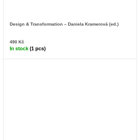
Design & Transformation –⁠ Daniela Kramerová (ed.)
AD
490 Kč
TO
In stock
(1 pcs)
CA