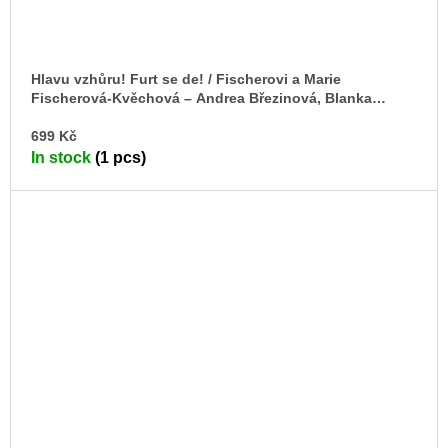
Hlavu vzhůru! Furt se de! / Fischerovi a Marie
Fischerová-Kvěchová – Andrea Březinová, Blanka
Petráková, Jitka Škopová (eds.)
AD
699 Kč
TO
In stock
(1 pcs)
CA