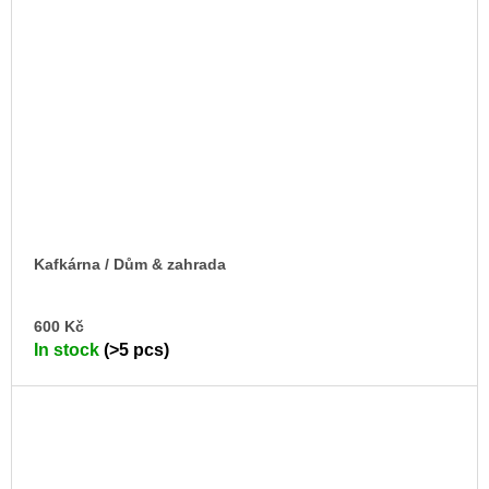
Kafkárna / Dům & zahrada
AD
600 Kč
TO
In stock
(>5 pcs)
CA