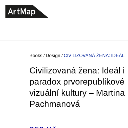
C
Skip
a
to
BACK
BACK
SHOPPING
SHOPPING
content
r
t
Home
Books
/
Design
/
CIVILIZOVANÁ ŽENA: IDEÁL
Civilizovaná žena: Ideál i
paradox prvorepublikové
vizuální kultury –⁠ Martina
Pachmanová
JMÉNO
380 Kč