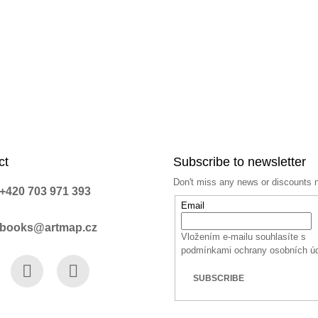
ct
Subscribe to newsletter
Don't miss any news or discounts 
+420 703 971 393
Email
books@artmap.cz
Vložením e-mailu souhlasíte s
podmínkami ochrany osobních ú
SUBSCRIBE
book
Instagram
YouTube