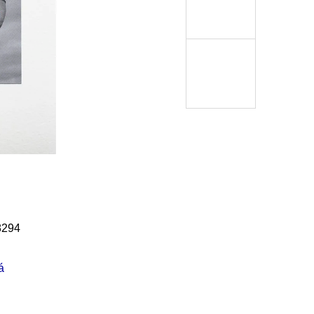
8294
á