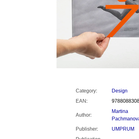
SNESITELNĚJŠÍ KLIMA
300 Kč
Was:
350 Kč
Category
:
Design
EAN
:
978808830
Martina
Author
:
Pachmanov
Publisher
:
UMPRUM