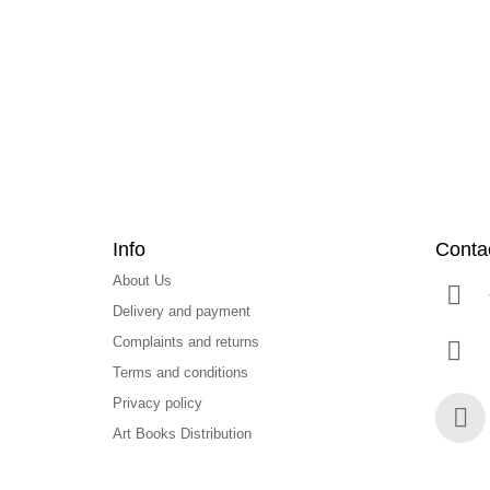
o
t
e
r
Info
Conta
About Us
Delivery and payment
Complaints and returns
Terms and conditions
Privacy policy
Art Books Distribution
Face