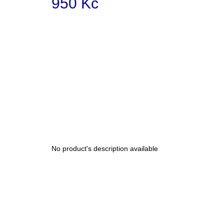
950 Kč
Measure
price:
No product's description available