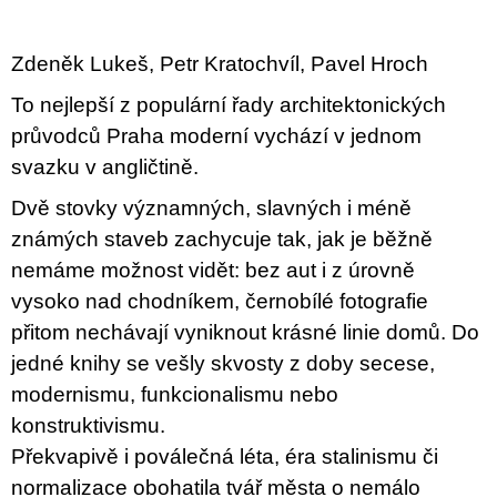
c
o
m
Zdeněk Lukeš, Petr Kratochvíl, Pavel Hroch
m
e
To nejlepší z populární řady architektonických
n
d
průvodců Praha moderní vychází v jednom
svazku v angličtině.
JMÉNO
Dvě stovky významných, slavných i méně
380
Kč
známých staveb zachycuje tak, jak je běžně
nemáme možnost vidět: bez aut i z úrovně
vysoko nad chodníkem, černobílé fotografie
přitom nechávají vyniknout krásné linie domů. Do
jedné knihy se vešly skvosty z doby secese,
modernismu, funkcionalismu nebo
konstruktivismu.
Překvapivě i poválečná léta, éra stalinismu či
normalizace obohatila tvář města o nemálo