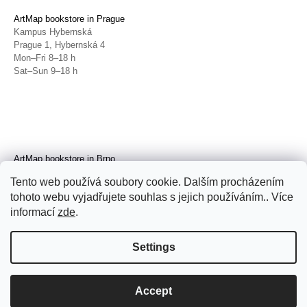
ArtMap bookstore in Prague
Kampus Hybernská
Prague 1, Hybernská 4
Mon–Fri 8–18 h
Sat–Sun 9–18 h
ArtMap bookstore in Brno
Galerie TIC
Tento web používá soubory cookie. Dalším procházením
Brno, Radnická 4
tohoto webu vyjadřujete souhlas s jejich používáním.. Více
Tue–Fri 11–19 h
Sat 14–19 h
informací
zde
.
Settings
Accept
© 2026 ArtMap. All rights reserved.
Edit