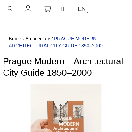
C
Skip
SHOPPING
MENU
EN
CART
a
to
BACK
BACK
SEARCH
LOGIN
content
r
t
W
h
Home
Books
/
Architecture
/
PRAGUE MODERN –
ARCHITECTURAL CITY GUIDE 1850–2000
a
t
Prague Modern – Architectural
a
r
City Guide 1850–2000
e
y
o
u
l
o
o
k