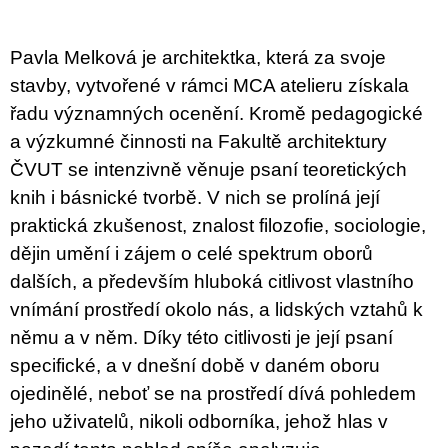
c
o
m
Pavla Melková je architektka, která za svoje
m
e
stavby, vytvořené v rámci MCA atelieru získala
n
řadu významných ocenění. Kromě pedagogické
d
a výzkumné činnosti na Fakultě architektury
VÝVAR
ČVUT se intenzivně věnuje psaní teoretických
NEJEN
knih i básnické tvorbě. V nich se prolíná její
ROMSKÉ
RECEPTY
praktická zkušenost, znalost filozofie, sociologie,
PRO
SNESITELNĚJŠÍ
dějin umění i zájem o celé spektrum oborů
KLIMA
dalších, a především hluboká citlivost vlastního
300
vnímání prostředí okolo nás, a lidských vztahů k
Kč
Was:
němu a v něm. Díky této citlivosti je její psaní
350
Kč
specifické, a v dnešní době v daném oboru
ojedinělé, neboť se na prostředí dívá pohledem
jeho uživatelů, nikoli odborníka, jehož hlas v