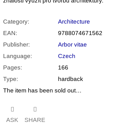
znalosti využít pro tvorbu architektury.
Category
:
Architecture
EAN
:
9788074671562
Publisher
:
Arbor vitae
Language
:
Czech
Pages
:
166
Type
:
hardback
The item has been sold out…
ASK
SHARE