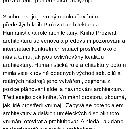
pozadí tento pohled spíše analyzuje.
Soubor esejů je volným pokračováním
předešlých knih Prožívat architekturu a
Humanistická role architektury. Kniha Prožívat
architekturu se věnovala především pozorování a
interpretaci konkrétních situací prostředí okolo
nás a tomu, jak jsou ovlivňovány kvalitou
architektury. Humanistická role architektury potom
mířila více k rovině obecných východisek, cílů a
reálných nástrojů jeho vytváření, zejména z
pozice plánování sídel a navrhování architektury.
Třetí esejistická kniha, Vnímání prostoru, zkoumá,
jak lidé prostředí vnímají. Zabývá se potenciálem
architektury a dalších uměleckých disciplín toto
vnímání otevírat a prohlubovat. A hledá, jak dané