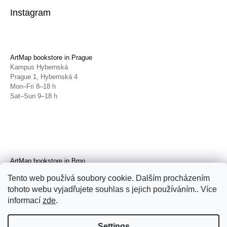
Instagram
ArtMap bookstore in Prague
Kampus Hybernská
Prague 1, Hybernská 4
Mon–Fri 8–18 h
Sat–Sun 9–18 h
ArtMap bookstore in Brno
Galerie TIC
Tento web používá soubory cookie. Dalším procházením
Brno, Radnická 4
tohoto webu vyjadřujete souhlas s jejich používáním.. Více
Tue–Fri 11–19 h
Sat 14–19 h
informací
zde
.
Settings