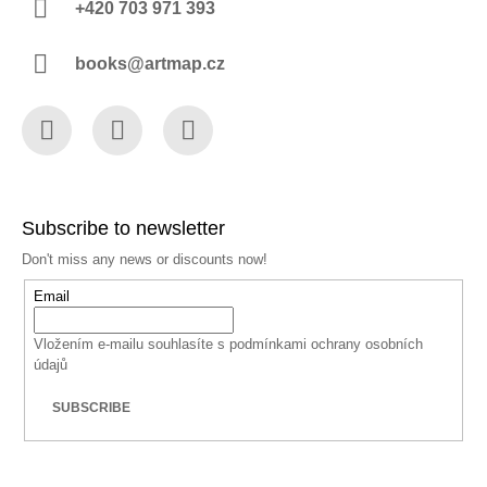
+420 703 971 393
books@artmap.cz
Facebook
Instagram
YouTube
Subscribe to newsletter
Don't miss any news or discounts now!
Email
Vložením e-mailu souhlasíte s
podmínkami ochrany osobních
údajů
SUBSCRIBE