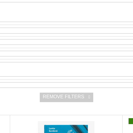
SNESITELNĚJŠ
200 Kč
300 Kč
Was:
350 Kč
REMOVE FILTERS