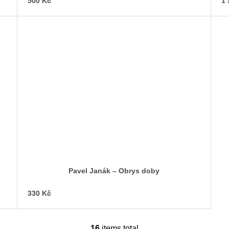
500 Kč
1 
Pavel Janák – Obrys doby
330 Kč
16
items total