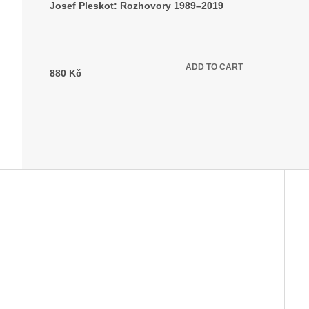
Josef Pleskot: Rozhovory 1989–2019
In stock
(3 pcs)
ADD TO CART
880 Kč