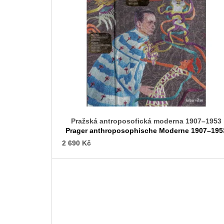
s
t
o
f
p
r
o
d
u
c
Pražská antroposofická moderna 1907–1953
t
Prager anthroposophische Moderne 1907–195
s
2 690 Kč