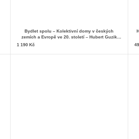
Bydlet spolu – Kolektivní domy v českých
H
zemích a Evropě ve 20. století – Hubert Guzik
(ed.)
1 190 Kč
49