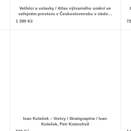
Vetřelci a volavky / Atlas výtvarného umění ve
veřejném prostoru v Československu v období
normalizace (1969–1989), 2. vydání
1 390 Kč
72
Ivan Koleček – Vrstvy / Stratigraphie / Ivan
Koleček, Petr Kratochvíl