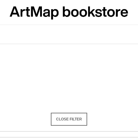
What are you looking for?
SEARCH
We recommend
CLOSE FILTER
ARTMAT KRABIČKA
VÝVAR
ARTMAT BOX
NEJEN ROMSK