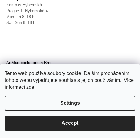
Kampus Hybernská
Prague 1, Hybernská 4
Mon–Fri 8–18 h
Sat–Sun 9–18 h
ArtMap bookstore in Brno
Galerie TIC
Tento web používá soubory cookie. Dalším procházením
Brno, Radnická 4
tohoto webu vyjadřujete souhlas s jejich používáním.. Více
Tue–Fri 11–19 h
Sat 14–19 h
informací
zde
.
Settings
Accept
© 2026 ArtMap. All rights reserved.
Edit
cookie settings