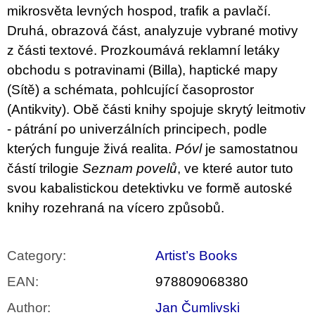
mikrosvěta levných hospod, trafik a pavlačí.
Druhá, obrazová část, analyzuje vybrané motivy
z části textové. Prozkoumává reklamní letáky
obchodu s potravinami (Billa), haptické mapy
(Sítě) a schémata, pohlcující časoprostor
(Antikvity). Obě části knihy spojuje skrytý leitmotiv
- pátrání po univerzálních principech, podle
kterých funguje živá realita.
Póvl
je samostatnou
částí trilogie
Seznam povelů
, ve které autor tuto
svou kabalistickou detektivku ve formě autoské
knihy rozehraná na vícero způsobů.
Category
:
Artist’s Books
EAN
:
978809068380
Author
:
Jan Čumlivski