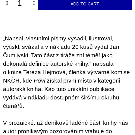
c
ADD TO CART
o
m
m
e
n
d
„Napsal, vlastními písmy vysadil, ilustroval,
vytiskl, svázal a v nákladu 20 kusů vydal Jan
BRUTAL
PRAGUE
Čumlivski. Tato část z tiráže zní téměř jako
165
dokonalá definice autorské knihy.“ napsala
Kč
o knize Tereza Hejmová, členka výtvarné komise
NKČR, kde
Póvl
získal první místo v kategorii
autorská kniha. Xao tuto unikátní publikace
vydává v nákladu dostupném širšímu okruhu
čtenářů.
V prozaické, až deníkově laděné části knihy nás
autor pronikavým pozorováním vtahuje do