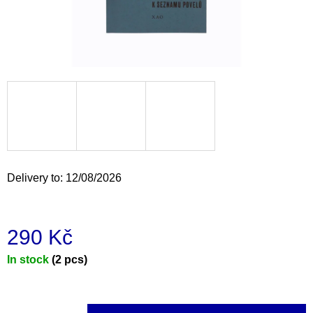
i
n
g
f
o
r
?
Delivery to:
12/08/2026
SEARCH
290 Kč
Measure
In stock
(2 pcs)
W
e
price:
r
e