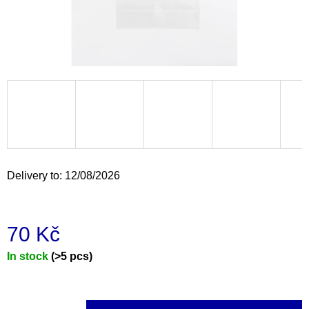
i
n
g
f
o
r
?
Delivery to:
12/08/2026
SEARCH
70 Kč
Measure
In stock
(>5 pcs)
W
e
price:
r
e