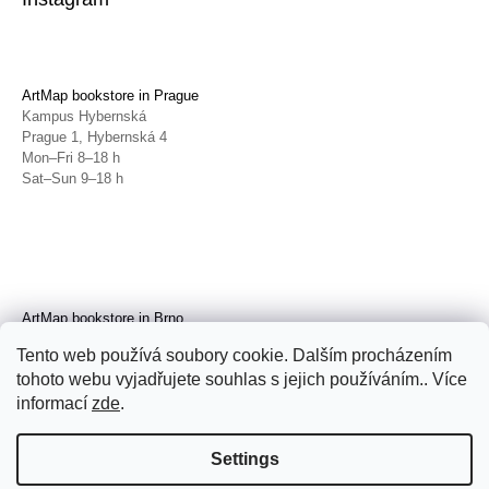
ArtMap bookstore in Prague
Kampus Hybernská
Prague 1, Hybernská 4
Mon–Fri 8–18 h
Sat–Sun 9–18 h
ArtMap bookstore in Brno
Galerie TIC
Tento web používá soubory cookie. Dalším procházením
Brno, Radnická 4
tohoto webu vyjadřujete souhlas s jejich používáním.. Více
Tue–Fri 11–19 h
Sat 14–19 h
informací
zde
.
Settings