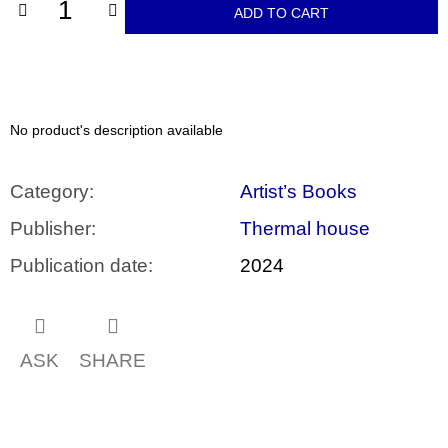
c
ADD TO CART
o
m
m
e
n
d
No product's description available
VÝVAR
NEJEN
Category
:
Artist’s Books
ROMSKÉ
RECEPTY
Publisher
:
Thermal house
PRO
SNESITELNĚJŠÍ
Publication date
:
2024
KLIMA
300
Kč
Was:
350
ASK
SHARE
Kč