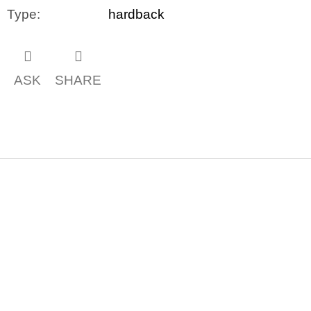
Type
:
hardback
ASK
SHARE
F
o
o
t
e
r