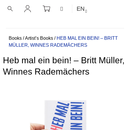
C
Skip
SHOPPING
MENU
EN
CART
a
to
BACK
BACK
SEARCH
LOGIN
content
r
t
W
h
Home
Books
/
Artist’s Books
/
HEB MAL EIN BEIN! – BRITT
MÜLLER, WINNES RADEMÄCHERS
a
t
Heb mal ein bein! – Britt Müller,
a
r
Winnes Rademächers
e
y
o
u
l
o
o
k