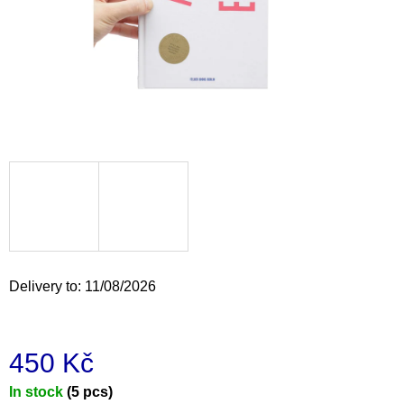
i
n
g
f
o
r
?
SEARCH
Delivery to:
11/08/2026
W
e
450 Kč
r
e
Measure
In stock
(5 pcs)