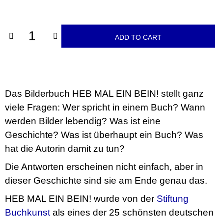
c
price:
o
m
m
ADD TO CART
e
n
d
VÝVAR
NEJEN
Das Bilderbuch HEB MAL EIN BEIN! stellt ganz
ROMSKÉ
RECEPTY
viele Fragen: Wer spricht in einem Buch? Wann
PRO
werden Bilder lebendig? Was ist eine
SNESITELNĚJŠÍ
KLIMA
Geschichte? Was ist überhaupt ein Buch? Was
300
hat die Autorin damit zu tun?
Kč
Was:
Die Antworten erscheinen nicht einfach, aber in
350
Kč
dieser Geschichte sind sie am Ende genau das.
HEB MAL EIN BEIN! wurde von der
Stiftung
Buchkunst
als eines der 25 schönsten deutschen