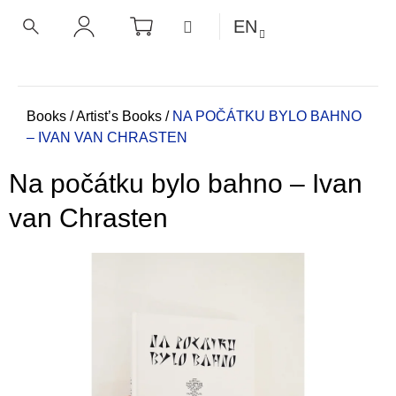
C
Skip
SHOPPING
MENU
EN
CART
a
to
BACK
BACK
SEARCH
LOGIN
content
r
t
W
h
Home
Books
/
Artist’s Books
/
NA POČÁTKU BYLO BAHNO
– IVAN VAN CHRASTEN
a
t
Na počátku bylo bahno – Ivan
a
r
van Chrasten
e
y
o
u
l
o
o
k