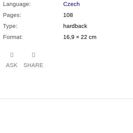
Language
:
Czech
Pages
:
108
Type
:
hardback
Format
:
16,9 × 22 cm
ASK
SHARE
F
o
o