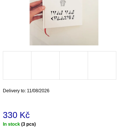
i
n
g
f
o
r
?
SEARCH
Delivery to:
11/08/2026
W
e
330 Kč
r
e
Measure
In stock
(3 pcs)