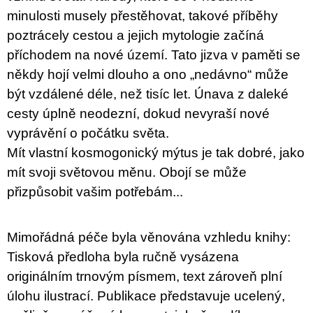
minulosti musely přestěhovat, takové příběhy
poztrácely cestou a jejich mytologie začíná
příchodem na nové území. Tato jizva v paměti se
někdy hojí velmi dlouho a ono „nedávno“ může
být vzdálené déle, než tisíc let. Únava z daleké
cesty úplně neodezní, dokud nevyraší nové
vyprávění o počátku světa.
Mít vlastní kosmogonický mýtus je tak dobré, jako
mít svoji světovou měnu. Obojí se může
přizpůsobit vašim potřebám...
Mimořádná péče byla věnována vzhledu knihy:
Tisková předloha byla ručně vysázena
originálním trnovým písmem, text zároveň plní
úlohu ilustrací. Publikace představuje ucelený,