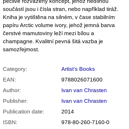
pečlivě rozvážený koncept, jehož nedílnou
součástí jsou i čísla stran, nebo například tiráž.
Kniha je vytištěna na silném, v čase stabilním
papíru Arctic volume ivory, jehož jemná barva
čerstvé mamutoviny leží mezi bílou a
champagne. Kvalitní pevná šitá vazba je
samozřejmost.
Category
:
Artist’s Books
EAN
:
9788026071600
Author
:
Ivan van Chrasten
Publisher
:
Ivan van Chrasten
Publication date
:
2014
ISBN
:
978-80-260-7160-0