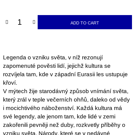
c
price:
o
m
m
ADD TO CART
e
n
d
VÝVAR
NEJEN
Legenda o vzniku světa, v níž rezonují
ROMSKÉ
RECEPTY
zapomenuté pověsti lidí, jejichž kultura se
PRO
rozvíjela tam, kde v západní Eurasii les ustupuje
SNESITELNĚJŠÍ
KLIMA
křoví.
300
V mýtech žije starodávný způsob vnímání světa,
Kč
Was:
který zrál v teple večerních ohňů, daleko od vědy
350
i mocichtivého náboženství. Každá kultura má
Kč
své legendy, ale jenom tam, kde lidé v zemi
zakořenili pevněji než duby, rozkvetly příběhy o
vzniku světa. Národy, které se v nedávné