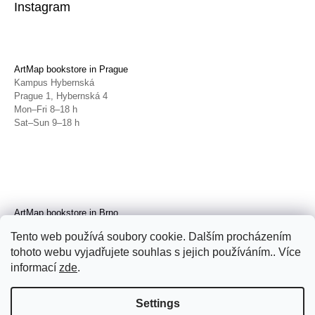
Instagram
ArtMap bookstore in Prague
Kampus Hybernská
Prague 1, Hybernská 4
Mon–Fri 8–18 h
Sat–Sun 9–18 h
ArtMap bookstore in Brno
Galerie TIC
Tento web používá soubory cookie. Dalším procházením
Brno, Radnická 4
tohoto webu vyjadřujete souhlas s jejich používáním.. Více
Tue–Fri 11–19 h
Sat 14–19 h
informací
zde
.
Settings