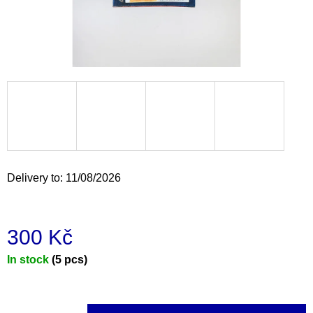
i
n
g
f
o
r
?
Delivery to:
11/08/2026
SEARCH
300 Kč
Measure
In stock
(5 pcs)
W
e
price:
r
e