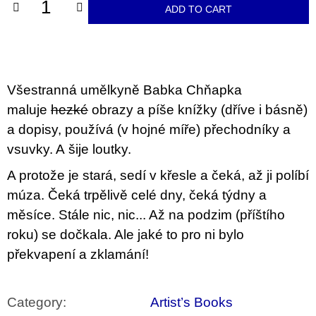
c
ADD TO CART
o
m
m
e
n
d
Všestranná umělkyně Babka Chňapka
maluje
hezké
obrazy a píše knížky (dříve i básně)
ARTMAT
KRABIČKA
a dopisy, používá (v hojné míře) přechodníky a
ARTMAT
vsuvky. A šije loutky.
BOX
200
A protože je stará, sedí v křesle a čeká, až ji políbí
Kč
múza. Čeká trpělivě celé dny, čeká týdny a
měsíce. Stále nic, nic... Až na podzim (příštího
roku) se dočkala. Ale jaké to pro ni bylo
překvapení a zklamání!
Category
:
Artist’s Books