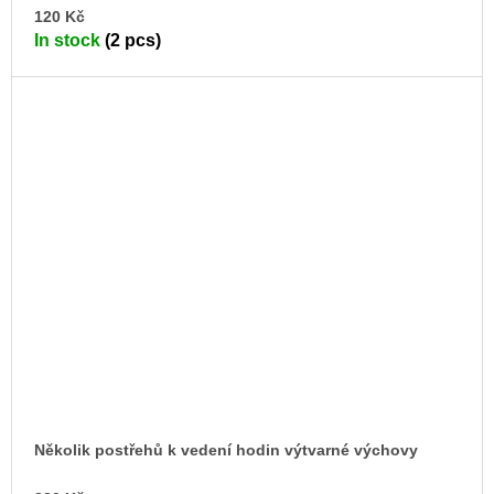
AD
120 Kč
TO
In stock
(2 pcs)
CA
Několik postřehů k vedení hodin výtvarné výchovy