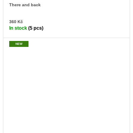
There and back
AD
360 Kč
TO
In stock
(5 pcs)
CA
NEW