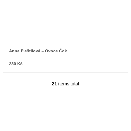
Anna Pleštilová – Ovoce Čok
230 Kč
21
items total
L
i
s
t
i
n
g
c
o