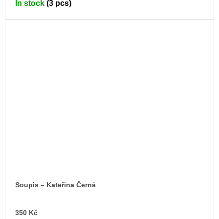
In stock
(3 pcs)
CA
Soupis – Kateřina Černá
AD
350 Kč
TO