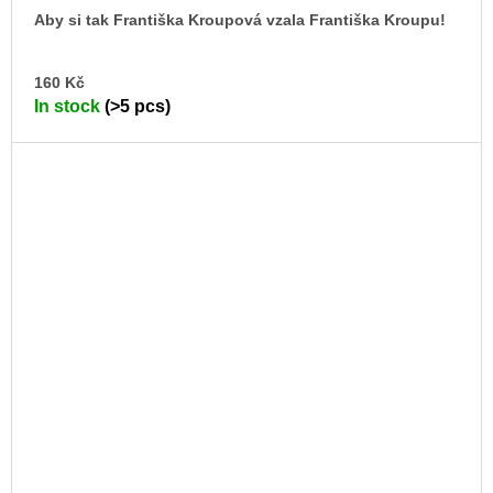
Aby si tak Františka Kroupová vzala Františka Kroupu!
AD
160 Kč
TO
In stock
(>5 pcs)
CA