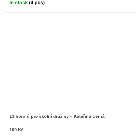
In stock
(4 pcs)
CA
13 hororů pro školní družiny – Kateřina Černá
100 Kč