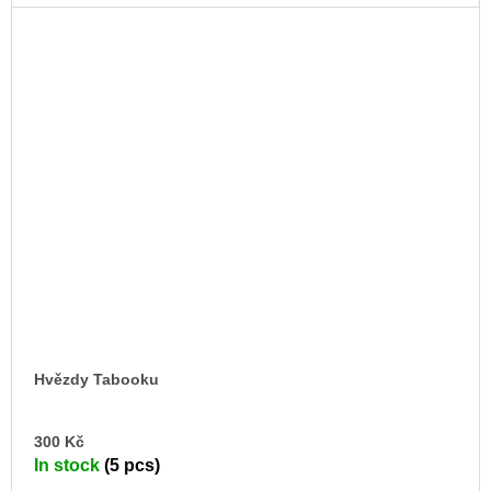
Hvězdy Tabooku
AD
300 Kč
TO
In stock
(5 pcs)
CA