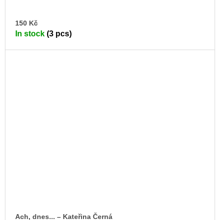
AD
150 Kč
TO
In stock
(3 pcs)
CA
Ach, dnes... –⁠ Kateřina Černá