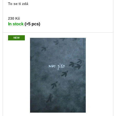
To se ti zdá
AD
230 Kč
TO
In stock
(>5 pcs)
CA
NEW