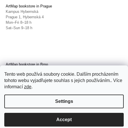
ArtMap bookstore in Prague
Kampus Hybernská
Prague 1, Hybernská 4
Mon–Fri 8–18 h
Sat–Sun 9–18 h
ArtMap bookstore in Brno
Galerie TIC
Tento web používá soubory cookie. Dalším procházením
Brno, Radnická 4
tohoto webu vyjadřujete souhlas s jejich používáním.. Více
Tue–Fri 11–19 h
Sat 14–19 h
informací
zde
.
Settings
Accept
© 2026 ArtMap. All rights reserved.
Edit