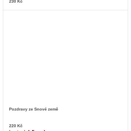
230 Kč
Pozdravy ze Snové země
AD
220 Kč
TO