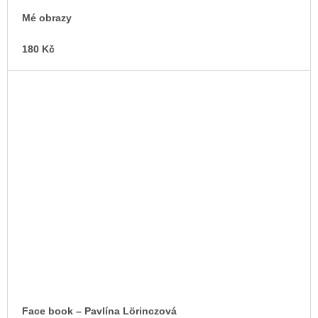
Mé obrazy
180 Kč
Face book –⁠ Pavlína Lörinczová