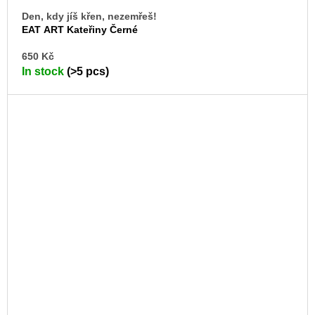
Den, kdy jíš křen, nezemřeš!
EAT ART Kateřiny Černé
AD
650 Kč
TO
In stock
(>5 pcs)
CA