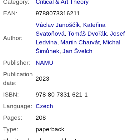
Category
:
Critical & Art Theory
EAN
:
9788073316211
Václav Janoščík
,
Kateřina
Svatoňová
,
Tomáš Dvořák
,
Josef
Author
:
Ledvina
,
Martin Charvát
,
Michal
Šimůnek
,
Jan Švelch
Publisher
:
NAMU
Publication
2023
date
:
ISBN
:
978-80-7331-621-1
Language
:
Czech
Pages
:
208
Type
:
paperback