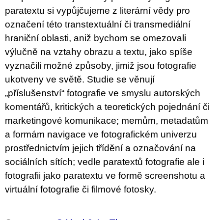
c
paratextu si vypůjčujeme z literární vědy pro
o
m
označení této transtextuální či transmediální
m
hraniční oblasti, aniž bychom se omezovali
e
n
výlučně na vztahy obrazu a textu, jako spíše
d
vyznačili možné způsoby, jimiž jsou fotografie
ukotveny ve světě. Studie se věnují
ARTMAT
KRABIČKA
„příslušenství“ fotografie ve smyslu autorských
ARTMAT
BOX
komentářů, kritických a teoretických pojednání či
200
marketingové komunikace; memům, metadatům
Kč
a formám navigace ve fotografickém univerzu
prostřednictvím jejich třídění a označování na
sociálních sítích; vedle paratextů fotografie ale i
fotografii jako paratextu ve formě screenshotu a
virtuální fotografie či filmové fotosky.