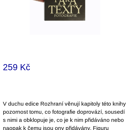
i
n
g
f
o
r
?
259 Kč
Measure
price:
SEARCH
V duchu edice Rozhraní věnují kapitoly této knihy
W
pozornost tomu, co fotografie doprovází, sousedí
e
s nimi a obklopuje je, co je k nim přidáváno nebo
r
e
naopak k čemu jsou ony přidávány. Figuru