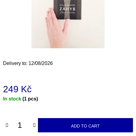
i
n
g
f
o
r
?
Delivery to:
12/08/2026
249 Kč
SEARCH
Measure
In stock
(1 pcs)
price:
W
e
r
ADD TO CART
e