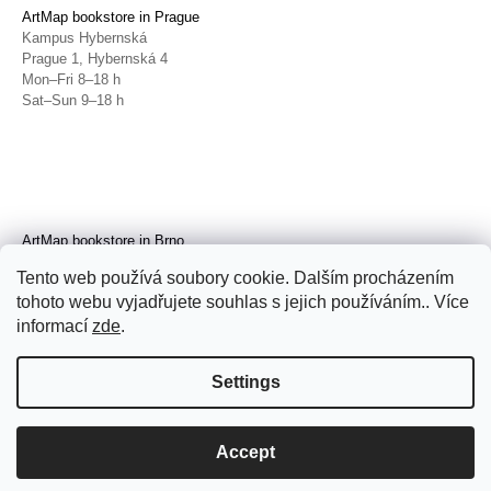
ArtMap bookstore in Prague
Kampus Hybernská
Prague 1, Hybernská 4
Mon–Fri 8–18 h
Sat–Sun 9–18 h
ArtMap bookstore in Brno
Galerie TIC
Tento web používá soubory cookie. Dalším procházením
Brno, Radnická 4
tohoto webu vyjadřujete souhlas s jejich používáním.. Více
Tue–Fri 11–19 h
Sat 14–19 h
informací
zde
.
Settings
Accept
© 2026 ArtMap. All rights reserved.
Edit