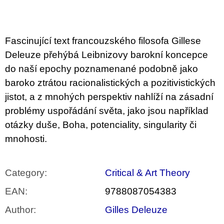
c
o
m
m
e
Fascinující text francouzského filosofa Gillese
n
Deleuze přehýbá Leibnizovy barokní koncepce
d
do naší epochy poznamenané podobně jako
ARTMAT
baroko ztrátou racionalistických a pozitivistických
KRABIČKA
jistot, a z mnohých perspektiv nahlíží na zásadní
ARTMAT
BOX
problémy uspořádání světa, jako jsou například
200
otázky duše, Boha, potenciality, singularity či
Kč
mnohosti.
Category
:
Critical & Art Theory
EAN
:
9788087054383
Author
:
Gilles Deleuze