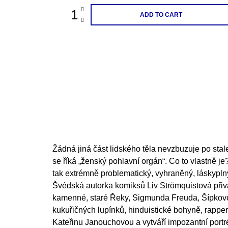
ADD TO CART
Žádná jiná část lidského těla nevzbuzuje po stalet
se říká „ženský pohlavní orgán“. Co to vlastně 
tak extrémně problematický, vyhraněný, láskypln
Švédská autorka komiksů Liv Strömquistová při
kamenné, staré Řeky, Sigmunda Freuda, Šípkov
kukuřičných lupínků, hinduistické bohyně, rapper
Kateřinu Janouchovou a vytváří impozantní portré