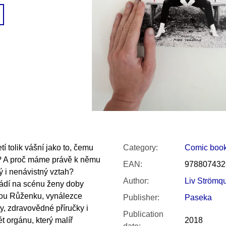
SNESITELNĚJŠ
200 Kč
300 Kč
Was:
350 Kč
í tolik vášní jako to, čemu
Category
:
Comic boo
je? A proč máme právě k němu
EAN
:
978807432
ý i nenávistný vztah?
Author
:
Liv Strömq
vádí na scénu ženy doby
ou Růženku, vynálezce
Publisher
:
Paseka
y, zdravovědné příručky i
Publication
t orgánu, který malíř
2018