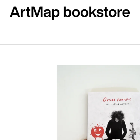
What are you looking for?
SEARCH
We recommend
ARTMAT KRABIČKA
VÝVAR
ARTMAT BOX
NEJEN ROMSK