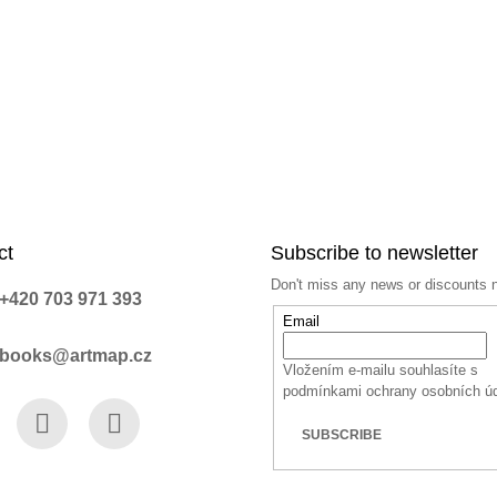
ct
Subscribe to newsletter
Don't miss any news or discounts 
+420 703 971 393
Email
books@artmap.cz
Vložením e-mailu souhlasíte s
podmínkami ochrany osobních ú
SUBSCRIBE
book
Instagram
YouTube