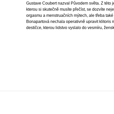
Gustave Coubert nazval Původem světa. Z této j
kterou si skutečně musíte přečíst, se dozvíte ne
orgasmu a menstruačních mýtech, ale třeba také t
Bonapartová nechala operativně upravit klitoris
destičce, kterou lidstvo vyslalo do vesmíru, žen
F
o