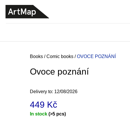
C
Skip
a
to
BACK
BACK
SHOPPING
SHOPPING
content
r
t
Home
Books
/
Comic books
/
OVOCE POZNÁNÍ
Ovoce poznání
Delivery to:
12/08/2026
449 Kč
Measure
In stock
(>5 pcs)
price:
JMÉNO
380 Kč