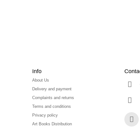
o
t
e
r
Info
Conta
About Us
Delivery and payment
Complaints and returns
Terms and conditions
Privacy policy
Art Books Distribution
Face