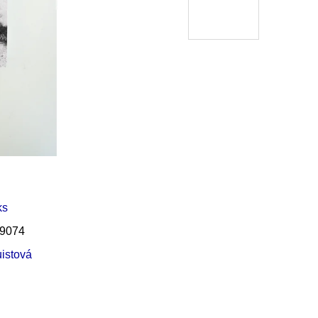
Í KLIMA
ks
9074
uistová