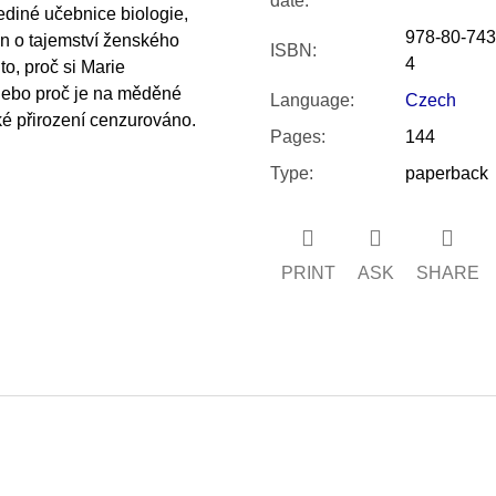
date
:
ediné učebnice biologie,
978-80-743
jen o tajemství ženského
ISBN
:
4
o, proč si Marie
 nebo proč je na měděné
Language
:
Czech
ské přirození cenzurováno.
Pages
:
144
Type
:
paperback
PRINT
ASK
SHARE