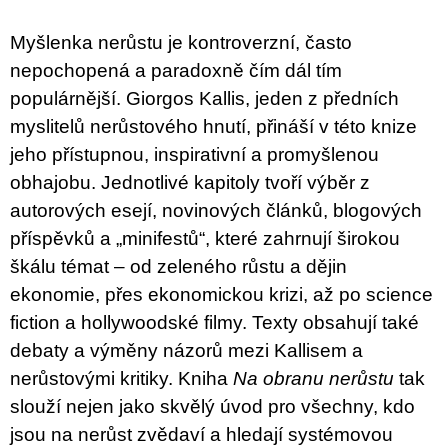
c
o
m
Myšlenka nerůstu je kontroverzní, často
m
nepochopená a paradoxně čím dál tím
e
populárnější. Giorgos Kallis, jeden z předních
n
d
myslitelů nerůstového hnutí, přináší v této knize
jeho přístupnou, inspirativní a promyšlenou
ARTMAT
KRABIČKA
obhajobu. Jednotlivé kapitoly tvoří výběr z
ARTMAT
autorových esejí, novinových článků, blogových
BOX
příspěvků a „minifestů“, které zahrnují širokou
200
Kč
škálu témat – od zeleného růstu a dějin
ekonomie, přes ekonomickou krizi, až po science
fiction a hollywoodské filmy. Texty obsahují také
debaty a výměny názorů mezi Kallisem a
nerůstovými kritiky. Kniha
Na obranu nerůstu
tak
slouží nejen jako skvělý úvod pro všechny, kdo
jsou na nerůst zvědaví a hledají systémovou