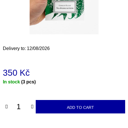
i
n
g
f
o
r
Delivery to:
12/08/2026
?
350 Kč
Measure
In stock
(3 pcs)
SEARCH
price:
W
ADD TO CART
e
r
e