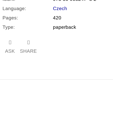
Language
:
Czech
Pages
:
420
Type
:
paperback
ASK
SHARE
F
o
o
t