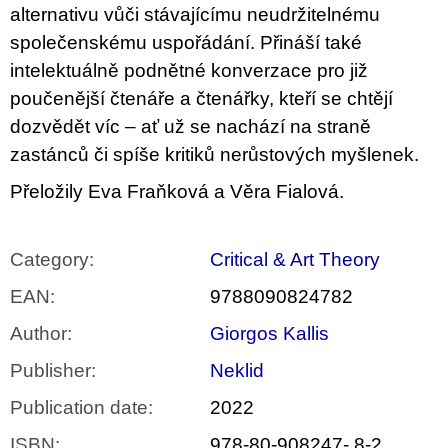
alternativu vůči stávajícímu neudržitelnému
společenskému uspořádání. Přináší také
intelektuálně podnětné konverzace pro již
poučenější čtenáře a čtenářky, kteří se chtějí
dozvědět víc – ať už se nachází na straně
zastánců či spíše kritiků nerůstových myšlenek.
Přeložily Eva Fraňková a Věra Fialová.
Category
:
Critical & Art Theory
EAN
:
9788090824782
Author
:
Giorgos Kallis
Publisher
:
Neklid
Publication date
:
2022
ISBN
:
978-80-908247- 8-2