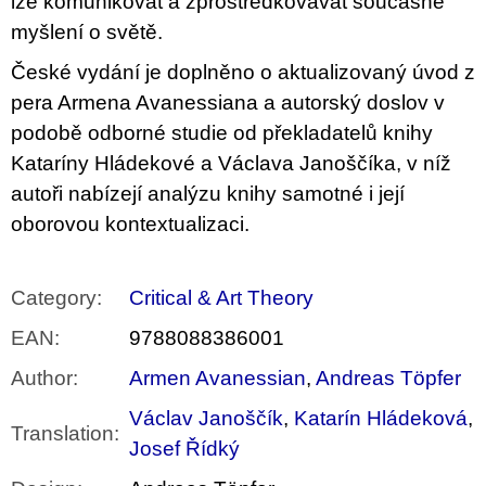
lze komunikovat a zprostředkovávat současné
myšlení o světě.
České vydání je doplněno o aktualizovaný úvod z
pera Armena Avanessiana a autorský doslov v
podobě odborné studie od překladatelů knihy
Kataríny Hládekové a Václava Janoščíka, v níž
autoři nabízejí analýzu knihy samotné i její
oborovou kontextualizaci.
Category
:
Critical & Art Theory
EAN
:
9788088386001
Author
:
Armen Avanessian
,
Andreas Töpfer
Václav Janoščík
,
Katarín Hládeková
,
Translation
:
Josef Řídký