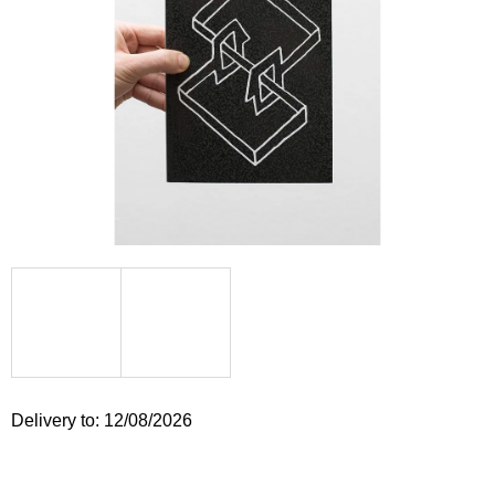
i
n
g
f
o
r
?
SEARCH
W
Delivery to:
12/08/2026
e
r
e