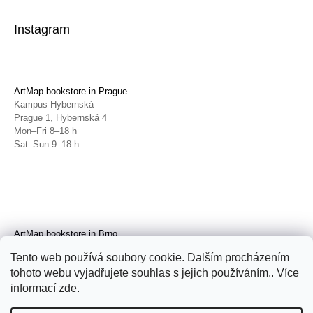
Instagram
ArtMap bookstore in Prague
Kampus Hybernská
Prague 1, Hybernská 4
Mon–Fri 8–18 h
Sat–Sun 9–18 h
ArtMap bookstore in Brno
Galerie TIC
Tento web používá soubory cookie. Dalším procházením
Brno, Radnická 4
tohoto webu vyjadřujete souhlas s jejich používáním.. Více
Tue–Fri 11–19 h
Sat 14–19 h
informací
zde
.