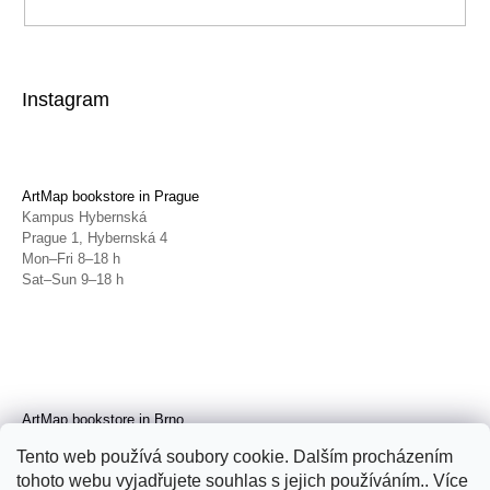
Instagram
ArtMap bookstore in Prague
Kampus Hybernská
Prague 1, Hybernská 4
Mon–Fri 8–18 h
Sat–Sun 9–18 h
ArtMap bookstore in Brno
Galerie TIC
Tento web používá soubory cookie. Dalším procházením
Brno, Radnická 4
tohoto webu vyjadřujete souhlas s jejich používáním.. Více
Tue–Fri 11–19 h