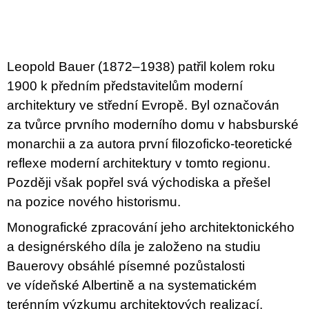
Measure
c
o
price:
m
m
e
Leopold Bauer (1872–1938) patřil kolem roku
n
d
1900 k předním představitelům moderní
architektury ve střední Evropě. Byl označován
PŘIŠEL
za tvůrce prvního moderního domu v habsburské
ČAS
NA
monarchii a za autora první filozoficko-teoretické
DRUHOU
:
reflexe moderní architektury v tomto regionu.
SMĚNU
Později však popřel svá východiska a přešel
VÝBĚR
Z
na pozice nového historismu.
TEXTŮ
2022 –
Monografické zpracování jeho architektonického
2025
a designérského díla je založeno na studiu
350
Kč
Bauerovy obsáhlé písemné pozůstalosti
ve vídeňské Albertině a na systematickém
terénním výzkumu architektových realizací.