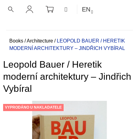
C
Skip
SHOPPING
MENU
EN
CART
a
to
BACK
BACK
SEARCH
LOGIN
content
r
t
W
h
Home
Books
/
Architecture
/
LEOPOLD BAUER / HERETIK
MODERNÍ ARCHITEKTURY – JINDŘICH VYBÍRAL
a
t
Leopold Bauer / Heretik
a
r
moderní architektury – Jindřich
e
Vybíral
y
o
u
VYPRODÁNO U NAKLADATELE
l
o
o
k