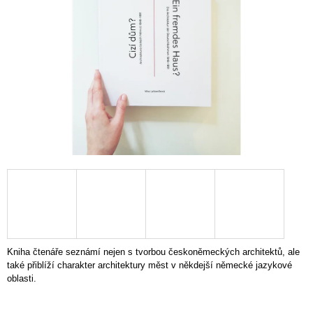
i
n
g
f
o
r
?
SEARCH
Kniha čtenáře seznámí nejen s tvorbou českoněmeckých architektů, ale
W
také přiblíží charakter architektury měst v někdejší německé jazykové
e
oblasti.
r
e