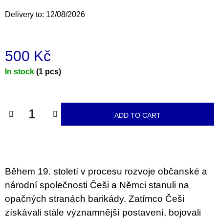
c
o
Delivery to:
12/08/2026
m
m
e
n
500 Kč
d
Measure
In stock
(1 pcs)
JMÉNO
price:
380
Kč
ADD TO CART
Během 19. století v procesu rozvoje občanské a
národní společnosti Češi a Němci stanuli na
opačných stranách barikády. Zatímco Češi
získávali stále významnější postavení, bojovali