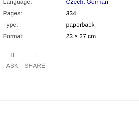
Language
:
Czech
,
German
Pages
:
334
Type
:
paperback
Format
:
23 × 27 cm
ASK
SHARE
F
o
o