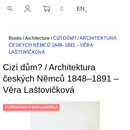
C
Skip
SHOPPING
MENU
EN
CART
a
to
BACK
BACK
SEARCH
LOGIN
content
r
t
W
h
Home
Books
/
Architecture
/
CIZÍ DŮM? / ARCHITEKTURA
ČESKÝCH NĚMCŮ 1848–1891 – VĚRA
a
LAŠTOVIČKOVÁ
t
a
Cizí dům? / Architektura
r
e
českých Němců 1848–1891 –
y
Věra Laštovičková
o
u
l
VYPRODÁNO U NAKLADATELE
o
o
k