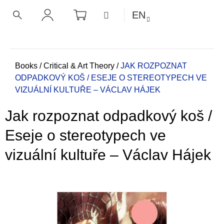
C
Skip
SHOPPING
MENU
EN
CART
a
to
BACK
BACK
SEARCH
LOGIN
content
r
t
W
h
Home
Books
/
Critical & Art Theory
/
JAK ROZPOZNAT
ODPADKOVÝ KOŠ / ESEJE O STEREOTYPECH VE
a
VIZUÁLNÍ KULTUŘE – VÁCLAV HÁJEK
t
a
Jak rozpoznat odpadkový koš /
r
e
Eseje o stereotypech ve
y
vizuální kultuře – Václav Hájek
o
u
l
o
o
k