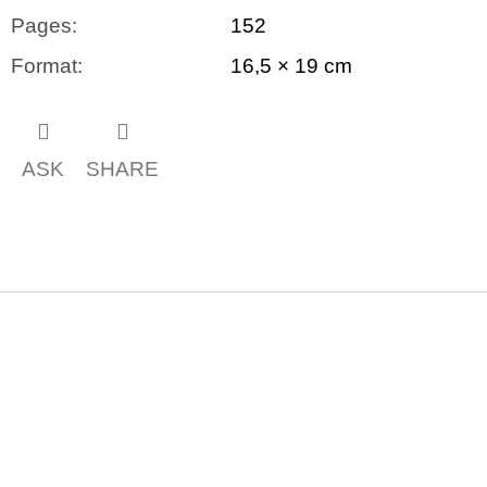
Pages
:
152
Format
:
16,5 × 19 cm
ASK
SHARE
F
o
o
t
e