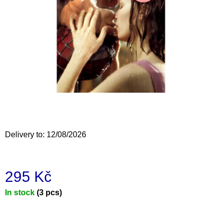
i
n
g
f
o
r
?
Delivery to:
12/08/2026
SEARCH
295 Kč
W
Measure
In stock
(3 pcs)
e
price:
r
e