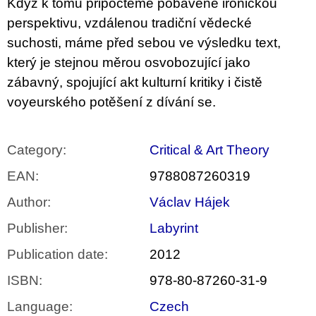
Když k tomu připočteme pobaveně ironickou
perspektivu, vzdálenou tradiční vědecké
suchosti, máme před sebou ve výsledku text,
který je stejnou měrou osvobozující jako
zábavný, spojující akt kulturní kritiky i čistě
voyeurského potěšení z dívání se.
Category
:
Critical & Art Theory
EAN
:
9788087260319
Author
:
Václav Hájek
Publisher
:
Labyrint
Publication date
:
2012
ISBN
:
978-80-87260-31-9
Language
:
Czech