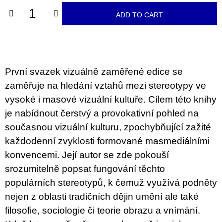
c
o
ADD TO CART
m
m
e
n
d
První svazek vizuálně zaměřené edice se
ARTMAT
zaměřuje na hledání vztahů mezi stereotypy ve
KRABIČKA
ARTMAT
vysoké i masové vizuální kultuře. Cílem této knihy
BOX
je nabídnout čerstvý a provokativní pohled na
200
současnou vizuální kulturu, zpochybňující zažité
Kč
každodenní zvyklosti formované masmediálními
konvencemi. Její autor se zde pokouší
srozumitelně popsat fungování těchto
populárních stereotypů, k čemuž využívá podněty
nejen z oblasti tradičních dějin umění ale také
filosofie, sociologie či teorie obrazu a vnímání.