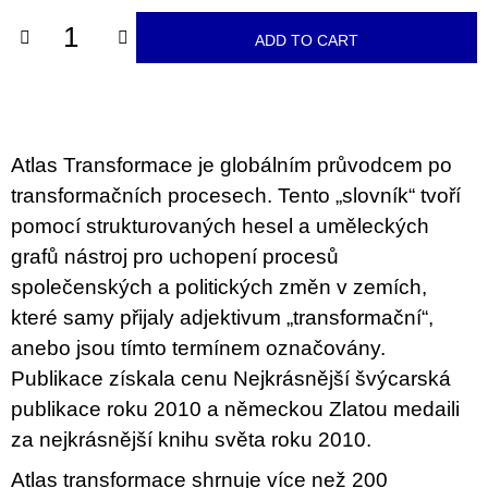
c
o
ADD TO CART
m
m
e
n
d
Atlas Transformace je globálním průvodcem po
BRUTAL
transformačních procesech. Tento „slovník“ tvoří
PRAGUE
pomocí strukturovaných hesel a uměleckých
165
Kč
grafů nástroj pro uchopení procesů
společenských a politických změn v zemích,
které samy přijaly adjektivum „transformační“,
anebo jsou tímto termínem označovány.
Publikace získala cenu Nejkrásnější švýcarská
publikace roku 2010 a německou Zlatou medaili
za nejkrásnější knihu světa roku 2010.
Atlas transformace shrnuje více než 200