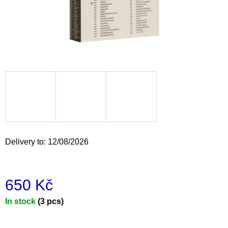
i
n
g
f
o
r
?
Delivery to:
12/08/2026
SEARCH
650 Kč
W
e
Measure
In stock
(3 pcs)
r
price:
e