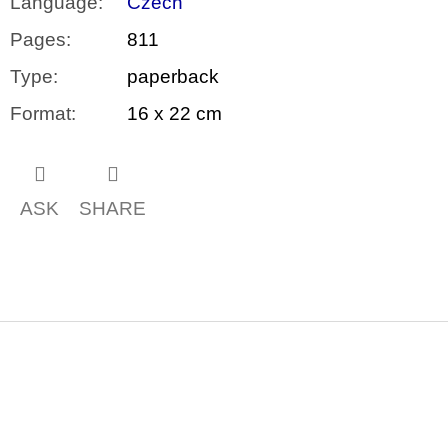
Language
:
Czech
Pages
:
811
Type
:
paperback
Format
:
16 x 22 cm
ASK
SHARE
F
o
o