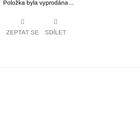
Položka byla vyprodána…
ZEPTAT SE
SDÍLET
Z
á
p
a
t
í