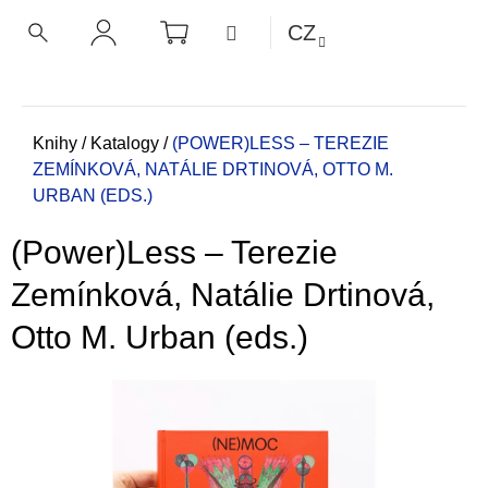
K
Přejít
NÁKUPNÍ
MENU
CZ
KOŠÍK
o
na
ZPĚT
ZPĚT
HLEDAT
PŘIHLÁŠENÍ
obsah
š
í
C
k
o
Domů
Knihy
/
Katalogy
/
(POWER)LESS – TEREZIE
ZEMÍNKOVÁ, NATÁLIE DRTINOVÁ, OTTO M.
p
URBAN (EDS.)
o
t
(Power)Less – Terezie
ř
e
Zemínková, Natálie Drtinová,
b
Otto M. Urban (eds.)
u
j
e
t
e
n