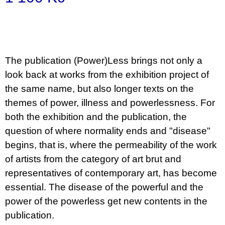
u
Měrná
j
e
cena:
m
e
The publication (Power)Less brings not only a
VÝVAR
look back at works from the exhibition project of
NEJEN
ROMSKÉ
the same name, but also longer texts on the
RECEPTY
PRO
themes of power, illness and powerlessness. For
SNESITELNĚJŠÍ
both the exhibition and the publication, the
KLIMA
300
question of where normality ends and "disease"
Kč
begins, that is, where the permeability of the work
Původně:
350
of artists from the category of art brut and
Kč
representatives of contemporary art, has become
essential. The disease of the powerful and the
power of the powerless get new contents in the
publication.