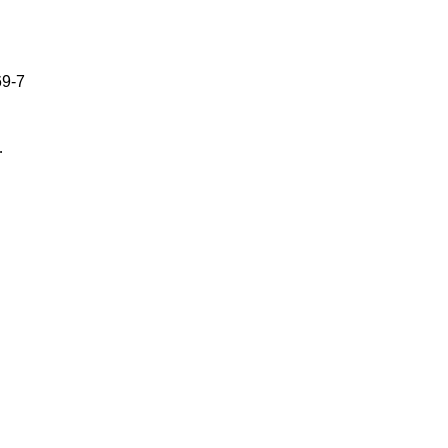
69-7
…