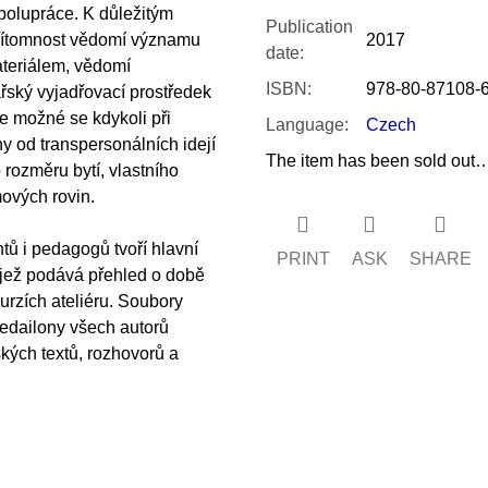
spolupráce. K důležitým
Publication
 přítomnost vědomí významu
2017
date
:
ateriálem, vědomí
ISBN
:
978-80-87108-
řský vyjadřovací prostředek
je možné se kdykoli při
Language
:
Czech
y od transpersonálních idejí
The item has been sold out
 rozměru bytí, vlastního
ových rovin.
tů i pedagogů tvoří hlavní
PRINT
ASK
SHARE
 jež podává přehled o době
urzích ateliéru. Soubory
medailony všech autorů
ských textů, rozhovorů a