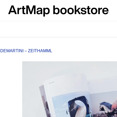
What are you looking for?
SEARCH
 DEMARTINI – ZEITHAMML
We recommend
ARTMAT KRABIČKA
VÝVAR
ARTMAT BOX
NEJEN ROMSK