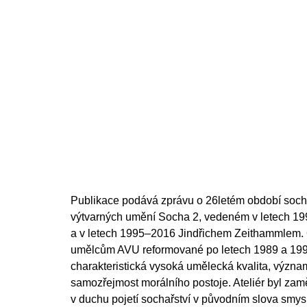
Publikace podává zprávu o 26letém období soch
výtvarných umění Socha 2, vedeném v letech 
a v letech 1995–2016 Jindřichem Zeithammlem.
umělcům AVU reformované po letech 1989 a 1990
charakteristická vysoká umělecká kvalita, význam
samozřejmost morálního postoje. Ateliér byl zam
v duchu pojetí sochařství v původním slova smysl