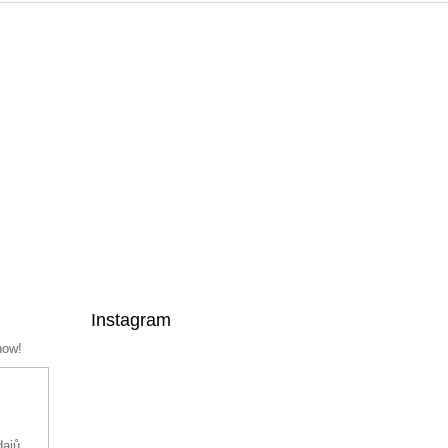
Instagram
now!
dajů