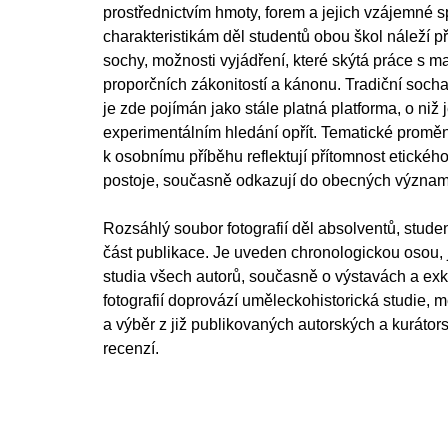
prostřednictvím hmoty, forem a jejich vzájemné 
charakteristikám děl studentů obou škol náleží
sochy, možnosti vyjádření, které skýtá práce s m
proporčních zákonitostí a kánonu. Tradiční socha
je zde pojímán jako stále platná platforma, o niž 
experimentálním hledání opřít. Tematické proměn
k osobnímu příběhu reflektují přítomnost etického
postoje, současně odkazují do obecných význam
Rozsáhlý soubor fotografií děl absolventů, studen
část publikace. Je uveden chronologickou osou,
studia všech autorů, současně o výstavách a exk
fotografií doprovází uměleckohistorická studie, 
a výběr z již publikovaných autorských a kurátor
recenzí.