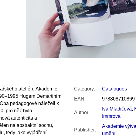
SNESITELNĚJŠ
200 Kč
300 Kč
Was:
350 Kč
ařského ateliéru Akademie
Category
:
Catalogues
1990–1995 Hugem Demartinim
EAN
:
978808710869
 Oba pedagogové náleželi k
Iva Mladičová
,
, pro něž byla
Author
:
Immrová
ová autenticita a
ěřen na abstraktní sochu,
Akademie výtva
Publisher
:
u, tedy jako vyjádření
umění