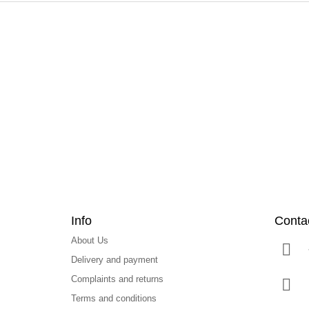
F
o
o
t
e
r
Info
Conta
About Us
Delivery and payment
Complaints and returns
Terms and conditions