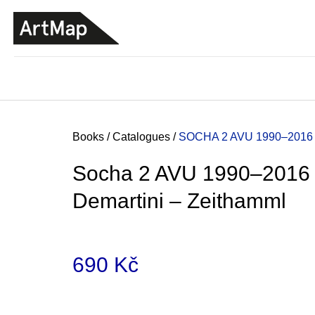
C
Skip
a
to
BACK
BACK
SHOPPING
SHOPPING
content
r
t
Home
Books
/
Catalogues
/
SOCHA 2 AVU 1990–2016
Socha 2 AVU 1990–2016
Demartini – Zeithamml
690 Kč
Measure
JMÉNO
price:
380 Kč