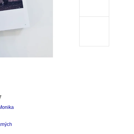
Í KLIMA
7
Monika
rných