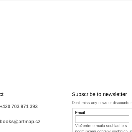
ct
Subscribe to newsletter
Don't miss any news or discounts 
+420 703 971 393
Email
books@artmap.cz
Vložením e-mailu souhlasíte s
podmínkami ochrany osobních ú