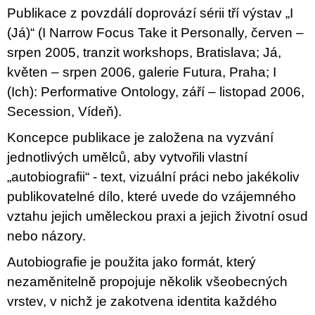
c
Publikace z povzdálí doprovází sérii tří výstav „I
o
m
(Já)“ (I Narrow Focus Take it Personally, červen –
m
srpen 2005, tranzit workshops, Bratislava; Já,
e
n
květen – srpen 2006, galerie Futura, Praha; I
d
(Ich): Performative Ontology, září – listopad 2006,
Secession, Vídeň).
BRUTAL
PRAGUE
Koncepce publikace je založena na vyzvání
165
jednotlivých umělců, aby vytvořili vlastní
Kč
„autobiografii“ - text, vizuální práci nebo jakékoliv
publikovatelné dílo, které uvede do vzájemného
vztahu jejich uměleckou praxi a jejich životní osud
nebo názory.
Autobiografie je použita jako formát, který
nezaměnitelně propojuje několik všeobecných
vrstev, v nichž je zakotvena identita každého