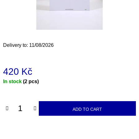
i
n
g
f
o
Delivery to:
11/08/2026
r
?
420 Kč
Measure
In stock
(2 pcs)
price:
SEARCH
ADD TO CART
W
e
r
e