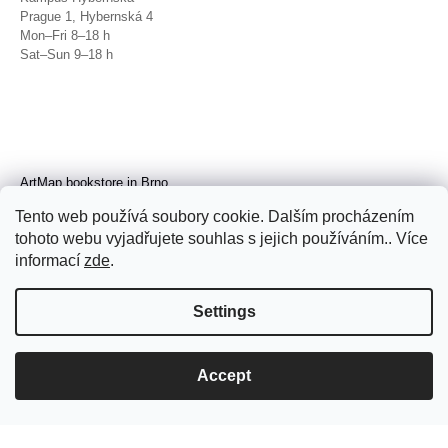
Prague 1, Hybernská 4
Mon–Fri 8–18 h
Sat–Sun 9–18 h
ArtMap bookstore in Brno
Galerie TIC
Tento web používá soubory cookie. Dalším procházením
Brno, Radnická 4
tohoto webu vyjadřujete souhlas s jejich používáním.. Více
Tue–Fri 11–19 h
Sat 14–19 h
informací
zde
.
Settings
Accept
© 2026 ArtMap. All rights reserved.
Edit
cookie settings