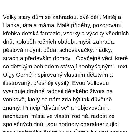
u
j
e
Velký starý dům se zahradou, dvě děti, Matěj a
m
e
Hanka, táta a máma. Malé příběhy, pozorování,
křehká dětská fantazie, vzorky a výseky všedních
ARTMAT
dnů, koloběh ročních období, myši, zahrada,
KRABIČKA
ARTMAT
pěstování dýní, půda, schovávačky, hádky,
KRABIČKA
strach a především domov... Obyčejné věci, které
200
se dětským pohledem stávají neobyčejnými. Text
Kč
Olgy Černé inspirovaný vlastním dětstvím a
ilustrovaný, přesněji vyšitý, Evou Volfovou
vystihuje drobné radosti dětského života na
venkově, který se nám zdá být tak důvěrně
známý. Princip "dívání se" a "objevování",
nacházení místa ve vlastní rodině, radost ze
společných dnů, jsou hodnoty charakterizující