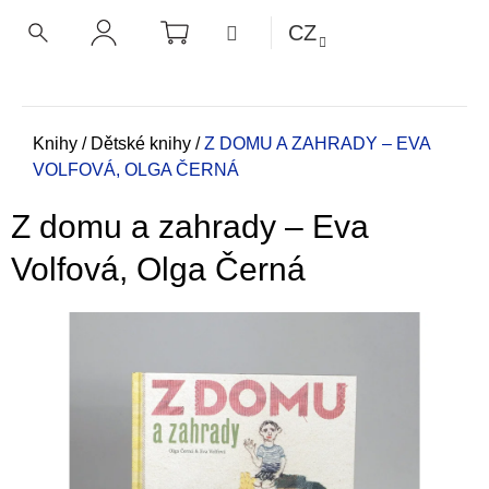
K
Přejít
NÁKUPNÍ
MENU
CZ
KOŠÍK
o
na
ZPĚT
ZPĚT
HLEDAT
PŘIHLÁŠENÍ
obsah
š
í
C
k
o
Domů
Knihy
/
Dětské knihy
/
Z DOMU A ZAHRADY – EVA
VOLFOVÁ, OLGA ČERNÁ
p
o
Z domu a zahrady – Eva
t
ř
Volfová, Olga Černá
e
b
u
j
e
t
e
n