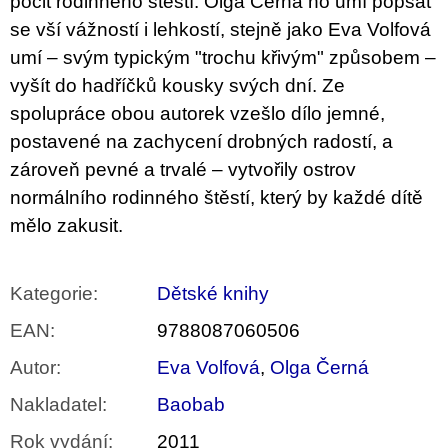
pocit rodinného štěstí. Olga Černá ho umí popsat
se vší vážností i lehkostí, stejně jako Eva Volfová
umí – svým typickým "trochu křivým" způsobem –
vyšít do hadříčků kousky svých dní. Ze
spolupráce obou autorek vzešlo dílo jemné,
postavené na zachycení drobných radostí, a
zároveň pevné a trvalé – vytvořily ostrov
normálního rodinného štěstí, který by každé dítě
mělo zakusit.
Kategorie
:
Dětské knihy
EAN
:
9788087060506
Autor
:
Eva Volfová
,
Olga Černá
Nakladatel
:
Baobab
Rok vydání
:
2011