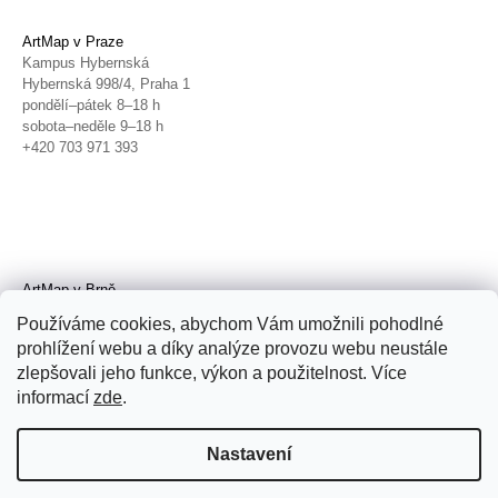
ArtMap v Praze
Kampus Hybernská
Hybernská 998/4, Praha 1
pondělí–pátek 8–18 h
sobota–neděle 9–18 h
+420 703 971 393
ArtMap v Brně
Galerie TIC
Používáme cookies, abychom Vám umožnili pohodlné
Radnická 4, Brno
prohlížení webu a díky analýze provozu webu neustále
úterý–pátek 11–19 h
zlepšovali jeho funkce, výkon a použitelnost. Více
sobota 14–19 h
+420 702 152 298
informací
zde
.
Nastavení