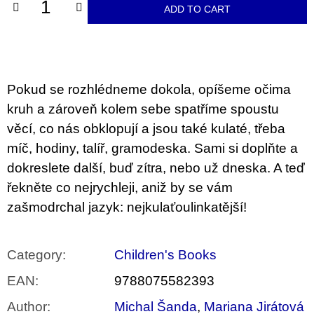
c
ADD TO CART
o
m
m
e
n
d
Pokud se rozhlédneme dokola, opíšeme očima
kruh a zároveň kolem sebe spatříme spoustu
PŘIŠEL
ČAS
věcí, co nás obklopují a jsou také kulaté, třeba
NA
míč, hodiny, talíř, gramodeska. Sami si doplňte a
DRUHOU
:
dokreslete další, buď zítra, nebo už dneska. A teď
SMĚNU
VÝBĚR
řekněte co nejrychleji, aniž by se vám
Z
zašmodrchal jazyk: nejkulaťoulinkatější!
TEXTŮ
2022 –
2025
350
Category
:
Children's Books
Kč
EAN
:
9788075582393
Author
:
Michal Šanda
,
Mariana Jirátová