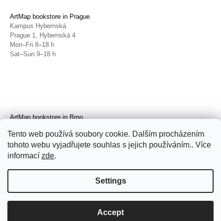
ArtMap bookstore in Prague
Kampus Hybernská
Prague 1, Hybernská 4
Mon–Fri 8–18 h
Sat–Sun 9–18 h
ArtMap bookstore in Brno
Galerie TIC
Tento web používá soubory cookie. Dalším procházením
Brno, Radnická 4
tohoto webu vyjadřujete souhlas s jejich používáním.. Více
Tue–Fri 11–19 h
Sat 14–19 h
informací
zde
.
Settings
Accept
© 2026 ArtMap. All rights reserved.
Edit