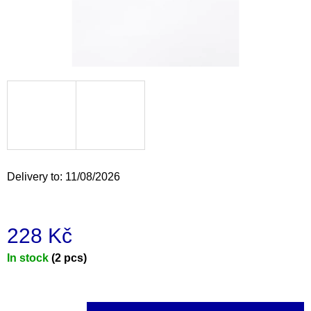
i
n
g
f
o
r
?
Delivery to:
11/08/2026
SEARCH
228 Kč
Measure
In stock
(2 pcs)
W
e
price:
r
e