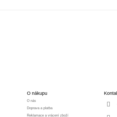
Z
á
p
a
t
í
O nákupu
Konta
O nás
Doprava a platba
Reklamace a vrácení zboží