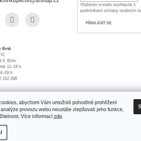
knihkupectvi@artmap.cz
Vložením e-mailu souhlasíte s
podmínkami ochrany osobních ú
PŘIHLÁSIT SE
book
Instagram
YouTube
v Brně
TIC
 4, Brno
tek 11–19 h
14–19 h
2 152 298
ookies, abychom Vám umožnili pohodlné prohlížení
S
 analýze provozu webu neustále zlepšovali jeho funkce,
itelnost. Více informací
zde
.
it nastavení cookies
í