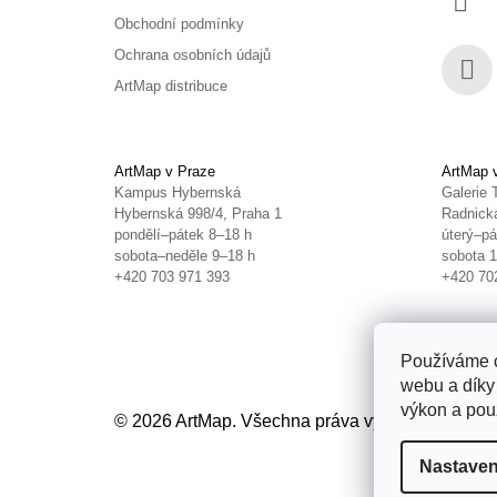
Obchodní podmínky
Ochrana osobních údajů
ArtMap distribuce
Face
ArtMap v Praze
ArtMap 
Kampus Hybernská
Galerie 
Hybernská 998/4, Praha 1
Radnická
pondělí–pátek 8–18 h
úterý–pá
sobota–neděle 9–18 h
sobota 
+420 703 971 393
+420 70
Používáme c
webu a díky
výkon a použ
© 2026 ArtMap. Všechna práva vyhrazena.
Uprav
Nastaven