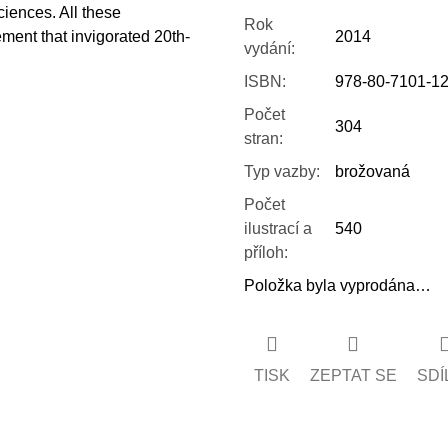
ciences. All these
Rok
ent that invigorated 20th-
2014
vydání
:
ISBN
:
978-80-7101-12
Počet
304
stran
:
Typ vazby
:
brožovaná
Počet
ilustrací a
540
příloh
:
Položka byla vyprodána…
TISK
ZEPTAT SE
SDÍ