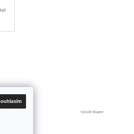
dajů
ouhlasím