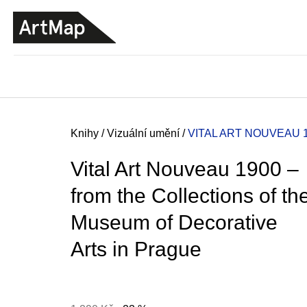
K
Přejít
o
na
ZPĚT
ZPĚT
DO
DO
obsah
š
OBCHODU
OBCHODU
í
k
Domů
Knihy
/
Vizuální umění
/
VITAL ART NOUVEAU 
Vital Art Nouveau 1900 –
from the Collections of th
Museum of Decorative
Arts in Prague
ARTMAT KRABIČKA
ARTMAT KRABIČKA