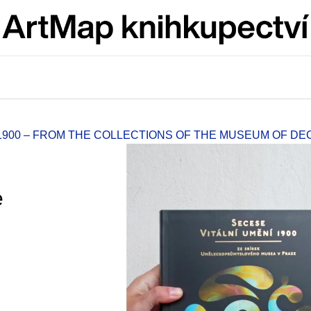
Co potřebujete najít?
HLEDAT
1900 – FROM THE COLLECTIONS OF THE MUSEUM OF DE
Doporučujeme
e
JMÉNO
VÝVAR
NEJEN ROMSK
380 Kč