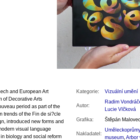
SNESITELNĚJŠ
300 Kč
Původně:
350 K
Czech and European Art
Kategorie
:
Vizuální umění
 of Decorative Arts
Radim Vondráč
Autor
:
ouveau period as part of the
Lucie Vlčková
trends of the Fin de si?cle
Grafika
:
Štěpán Malove
ign, introduced new forms and
 modern visual language
Uměleckoprůmy
Nakladatel
:
 in biology and social reform
museum
,
Arbor 