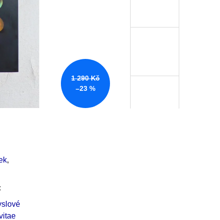
Í KLIMA
č
1 290 Kč
–23 %
ek
,
c
slové
vitae